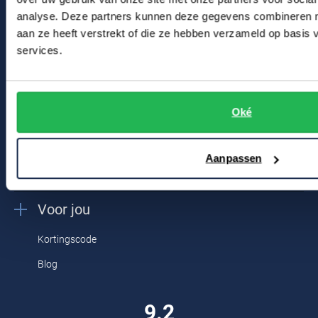
Tommy Hilfiger
analyse. Deze partners kunnen deze gegevens combineren me
Winkel
aan ze heeft verstrekt of die ze hebben verzameld op basis
Tramarossa
services.
Winkel & Openingstijden
UBR
Contact
Vanguard
Oké
William Lockie
Bert Schrier Herenmode
Breestraat 152 - 154
Alle Merken
Aanpassen
2311 CX Leiden
Voor jou
Kortingscode
Blog
9.2