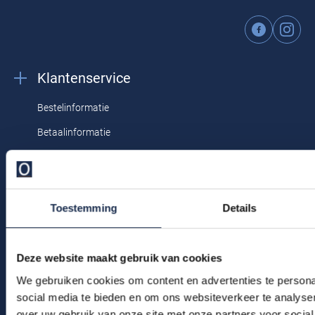
Profuomo
Wasvoorschriften
speciaal wasprogamma 30°C, niet in de
Replay
droger, strijken op lage temperatuur
R2
Reset
Seidensticker
Roy Robson
Klantenservice
State of Art
Schiesser
Bestelinformatie
Tommy Hilfiger
Seidensticker
Betaalinformatie
Vanguard
Verzendkosten & verzending
Ruilen & retourneren
Slater
Klachtenafhandeling
Toestemming
Details
State of Art
Veelgestelde vragen
Superdry
Kledingonderhoud
Deze website maakt gebruik van cookies
Tenson
We gebruiken cookies om content en advertenties te persona
Klantenservice
social media te bieden en om ons websiteverkeer te analyse
Thomas Maine
Actievoorwaarden
over uw gebruik van onze site met onze partners voor social