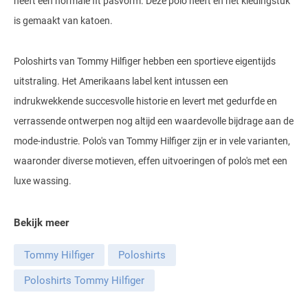
heeft een normale fit pasvorm. Deze polo heeft en het kledingstuk
Gant
Giordano
Lacoste
is gemaakt van katoen.
Camel Active
Lyle & Scott
Casa Moda
New Zealand
Giorgio
Maerz
Casa Moda
Polo Ralph Lauren
Mac
Cast Iron
COM4
Poloshirts van Tommy Hilfiger hebben een sportieve eigentijds
People of Shibuya
John Miller
New Zealand
Cast Iron
Profuomo
Meyer
Cavallaro
Diesel
uitstraling. Het Amerikaans label kent intussen een
Pierre Cardin
Lacoste
Olymp
Cavallaro
indrukwekkende succesvolle historie en levert met gedurfde en
State of Art
New Zealand
Fred Perry
Eurex
Polo Ralph Lauren
verrassende ontwerpen nog altijd een waardevolle bijdrage aan de
Polo Ralph Lauren
Desoto
Superdry
Olymp
Gant
Gardeur
mode-industrie. Polo's van Tommy Hilfiger zijn er in vele varianten,
Portofino
Tommy Hilfiger
Pierre Cardin
Ledub
Lacoste
Mac
waaronder diverse motieven, effen uitvoeringen of polo's met een
Reset
luxe wassing.
Vanguard
Polo Ralph Lauren
Lyle & Scott
Lyle & Scott
M.E.N.S.
Portofino
Eden Valley
Profuomo
Mac
New Zealand
Meyer
Profuomo
Eterna
Bekijk meer
State of Art
Maerz
Olymp
New Zealand
State of Art
Eton
Tommy Hilfiger
Poloshirts
Superdry
Magee
Superdry
Gant
R2
Poloshirts Tommy Hilfiger
Tenson
Magnanni
Thomas Maine
Giordano
Replay
Pierre Cardin
Pierre Cardin