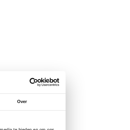
Over
 media te bieden en om ons