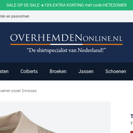
SALE OP DE SALE ☀️10% EXTRA KORTING met code HETEZOMER
aten en pasvormen
ch
sten
Colberts
Broeken
Jassen
Schoenen
camel lyocell 3-knoops
T