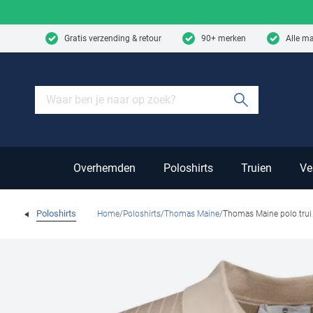
Skip to content
Gratis verzending & retour
90+ merken
Alle m
Submit sear
Overhemden
Poloshirts
Truien
Ve
Poloshirts
Home
Poloshirts
Thomas Maine
Thomas Maine polo trui 