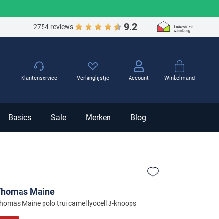
9.2
2754 reviews
Winkelmand
Klantenservice
Verlanglijstje
Account
Basics
Sale
Merken
Blog
Zet bij favorieten
Thomas Maine
homas Maine polo trui camel lyocell 3-knoops