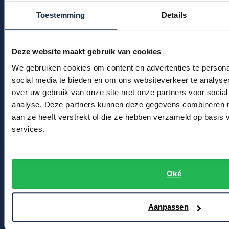
Kledingonderhoud
Profuomo
Toestemming
Details
Replay
Klantenservice
R2
Reset
Actievoorwaarden
Seidensticker
Deze website maakt gebruik van cookies
Roy Robson
State of Art
We gebruiken cookies om content en advertenties te persona
Winkel
Schiesser
social media te bieden en om ons websiteverkeer te analyse
Tommy Hilfiger
over uw gebruik van onze site met onze partners voor social
Seidensticker
Winkel & Openingstijden
analyse. Deze partners kunnen deze gegevens combineren me
Vanguard
Contact
aan ze heeft verstrekt of die ze hebben verzameld op basis
services.
Bert Schrier Herenmode
Slater
Breestraat 152 - 154
State of Art
2311 CX Leiden
Oké
Superdry
Tenson
Voor jou
Aanpassen
Thomas Maine
Kortingscode