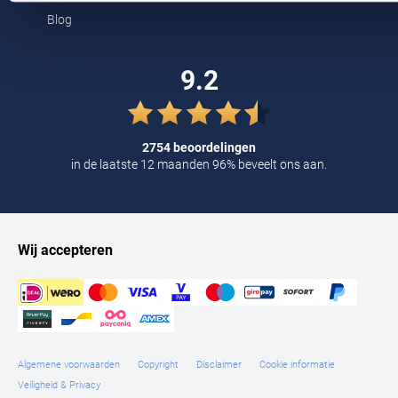
Tommy Hilfiger
Blog
Tramarossa
9.2
UBR
Vanguard
2754 beoordelingen
William Lockie
in de laatste 12 maanden 96% beveelt ons aan.
Alle Merken
Wij accepteren
Algemene voorwaarden
Copyright
Disclaimer
Cookie informatie
Veiligheid & Privacy