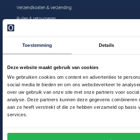
Profuomo
Verzendkosten & verzending
Replay
R2
Ruilen & retourneren
Reset
Seidensticker
Klachtenafhandeling
Roy Robson
Veelgestelde vragen
State of Art
Toestemming
Details
Schiesser
Kledingonderhoud
Tommy Hilfiger
Seidensticker
Klantenservice
Vanguard
Deze website maakt gebruik van cookies
Actievoorwaarden
We gebruiken cookies om content en advertenties te persona
social media te bieden en om ons websiteverkeer te analyse
Slater
Winkel
over uw gebruik van onze site met onze partners voor social
State of Art
analyse. Deze partners kunnen deze gegevens combineren me
Winkel & Openingstijden
aan ze heeft verstrekt of die ze hebben verzameld op basis
Superdry
services.
Contact
Tenson
Bert Schrier Herenmode
Thomas Maine