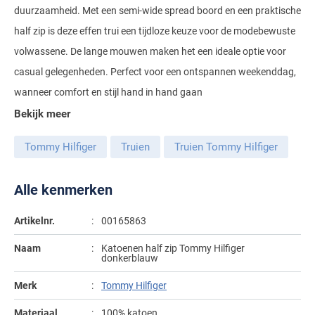
duurzaamheid. Met een semi-wide spread boord en een praktische
Gant
Giordano
Lacoste
Camel Active
Lyle & Scott
Casa Moda
half zip is deze effen trui een tijdloze keuze voor de modebewuste
New Zealand
Giorgio
Maerz
Casa Moda
volwassene. De lange mouwen maken het een ideale optie voor
Polo Ralph Lauren
Mac
Cast Iron
COM4
People of Shibuya
John Miller
casual gelegenheden. Perfect voor een ontspannen weekenddag,
New Zealand
Cast Iron
Profuomo
Meyer
Cavallaro
Diesel
wanneer comfort en stijl hand in hand gaan
Pierre Cardin
Lacoste
Olymp
Cavallaro
State of Art
New Zealand
Fred Perry
Eurex
Bekijk meer
Polo Ralph Lauren
Polo Ralph Lauren
Desoto
Superdry
Olymp
Gant
Gardeur
Tommy Hilfiger
Truien
Truien Tommy Hilfiger
Portofino
Tommy Hilfiger
Pierre Cardin
Ledub
Lacoste
Mac
Reset
Vanguard
Polo Ralph Lauren
Lyle & Scott
Alle kenmerken
Lyle & Scott
M.E.N.S.
Portofino
Eden Valley
Profuomo
Mac
New Zealand
Meyer
Profuomo
Eterna
Artikelnr.
00165863
State of Art
Maerz
Olymp
New Zealand
State of Art
Eton
Naam
Katoenen half zip Tommy Hilfiger
donkerblauw
Superdry
Magee
Superdry
Gant
R2
Merk
Tommy Hilfiger
Tenson
Magnanni
Thomas Maine
Giordano
Replay
Pierre Cardin
Pierre Cardin
Materiaal
100% katoen