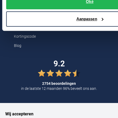
Breestraat 152 - 154
Oké
Tommy Hilfiger
2311 CX Leiden
Tramarossa
Aanpassen
UBR
Voor jou
Vanguard
Kortingscode
William Lockie
Blog
Alle Merken
9.2
2754 beoordelingen
in de laatste 12 maanden 96% beveelt ons aan.
Wij accepteren