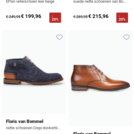
Effen veterschoen leer beige
suede nette schoenen van Bommel groen print
€ 199,96
€ 215,96
-
-
€ 249,95
€ 269,95
20%
20%
Toevoegen aan favorieten
Toevo
Floris van Bommel
nette schoenen Crepi donkerblauw
Floris van Bommel