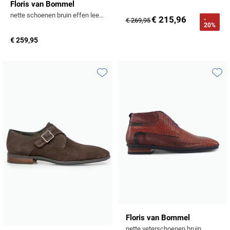
Floris van Bommel
nette schoenen bruin effen leer laag model
€ 215,96
-
€ 269,95
20%
€ 259,95
Toevoegen aan favorieten
Toevo
Floris van Bommel
nette veterschoenen bruin