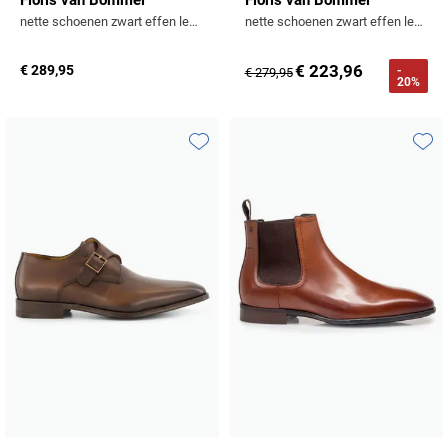
nette schoenen zwart effen leer gesp
nette schoenen zwart effen leer laag model met gesp
€ 223,96
€ 289,95
-
€ 279,95
20%
Toevoegen aan favorieten
Toevo