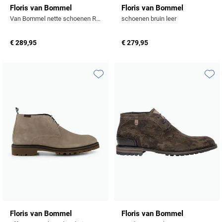
Floris van Bommel
Floris van Bommel
Van Bommel nette schoenen Raffa effen leer bruin
schoenen bruin leer
€ 289,95
€ 279,95
Toevoegen aan favorieten
Toevo
Floris van Bommel
Floris van Bommel