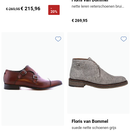
nette leren veterschoenen bruin effen
€ 215,96
-
€ 269,95
20%
€ 269,95
Toevoegen aan favorieten
Toevo
Floris van Bommel
suede nette schoenen grijs