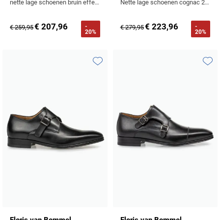
nette lage schoenen bruin effen leer
Nette lage schoenen cognac 2 gespen
Tommy Hilfiger
€ 207,96
€ 223,96
Tramarossa
-
-
€ 259,95
€ 279,95
20%
20%
UBR
Vanguard
Toevoegen aan favorieten
Toevo
William Lockie
Alle Merken
Floris van Bommel
Floris van Bommel