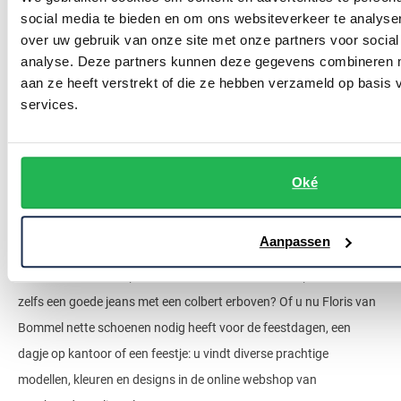
nette schoenen bruin effen leer met gesp
social media te bieden en om ons websiteverkeer te analyse
over uw gebruik van onze site met onze partners voor social
€ 269,95
analyse. Deze partners kunnen deze gegevens combineren me
aan ze heeft verstrekt of die ze hebben verzameld op basis
services.
Floris van Bommel heren schoenen
Als man moet u natuurlijk altijd een paar Floris van Bommel nette
Oké
schoenen in uw kledingkast hebben staan. Het spreekt voor zich
dat nette schoenen ideaal zijn voor een formele gelegenheid zoals
Aanpassen
een jubileum, zakelijke afspraak of een bruiloft. Maar wist u dat
nette schoenen ook perfect staan onder een casual pantalon en
zelfs een goede jeans met een colbert erboven? Of u nu Floris van
Bommel nette schoenen nodig heeft voor de feestdagen, een
dagje op kantoor of een feestje: u vindt diverse prachtige
modellen, kleuren en designs in de online webshop van