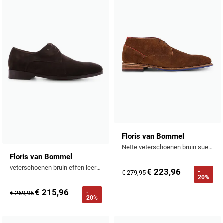
Toevoegen aan favorieten
Toevo
Profuomo
Replay
R2
Reset
Seidensticker
Roy Robson
State of Art
Schiesser
Tommy Hilfiger
Seidensticker
Vanguard
Floris van Bommel
Slater
Nette veterschoenen bruin suede
State of Art
Floris van Bommel
veterschoenen bruin effen leer en suede
€ 223,96
-
€ 279,95
Superdry
20%
€ 215,96
-
€ 269,95
Tenson
20%
Thomas Maine