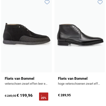
Toevoegen aan favorieten
Toevo
Floris van Bommel
Floris van Bommel
veterschoen zwart effen leer en suede
hoge veterschoenen zwart effen leer
€ 199,96
€ 289,95
-
€ 249,95
20%