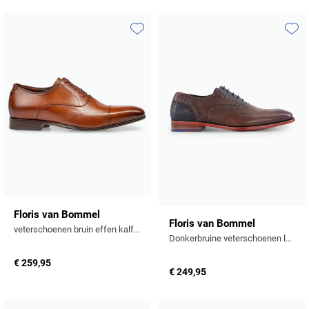
Toevoegen aan favorieten
Toevo
Floris van Bommel
Floris van Bommel
veterschoenen bruin effen kalfsleer veters
Donkerbruine veterschoenen leer
€ 259,95
€ 249,95