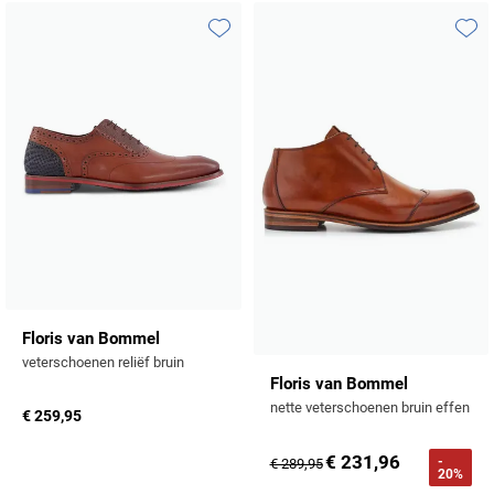
Toevoegen aan favorieten
Toevo
Floris van Bommel
veterschoenen reliëf bruin
Floris van Bommel
nette veterschoenen bruin effen
€ 259,95
€ 231,96
-
€ 289,95
20%