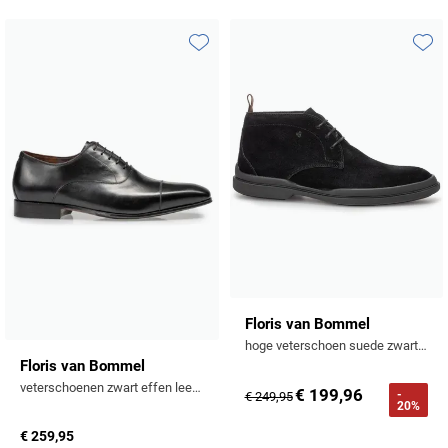
Toevoegen aan favorieten
Toevo
Floris van Bommel
hoge veterschoen suede zwart effen
Floris van Bommel
veterschoenen zwart effen leer en rubber
€ 199,96
-
€ 249,95
20%
€ 259,95