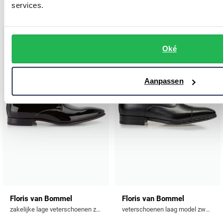
services.
€ 289,95
Oké
Toevoegen aan favorieten
Toevo
Aanpassen
Floris van Bommel
Floris van Bommel
zakelijke lage veterschoenen zwart effen leer
veterschoenen laag model zwart effen leer