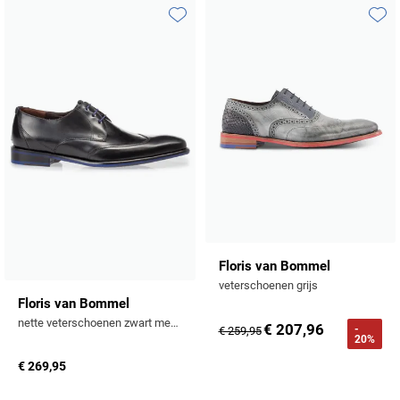
Toevoegen aan favorieten
Toevo
Floris van Bommel
veterschoenen grijs
Floris van Bommel
nette veterschoenen zwart met blauw detail
€ 207,96
-
€ 259,95
20%
€ 269,95