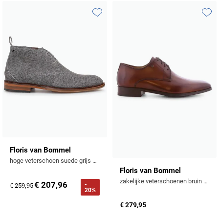
Toevoegen aan favorieten
Toevo
Floris van Bommel
hoge veterschoen suede grijs geprint
Floris van Bommel
zakelijke veterschoenen bruin effen leer
€ 207,96
-
€ 259,95
20%
€ 279,95