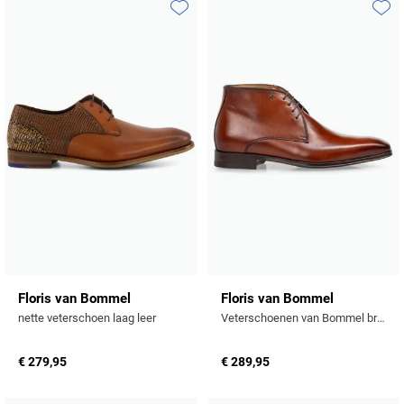
Tommy Hilfiger
Toevoegen aan favorieten
Toevo
Tramarossa
UBR
Vanguard
William Lockie
Alle Merken
Floris van Bommel
Floris van Bommel
nette veterschoen laag leer
Veterschoenen van Bommel bruin leer
€ 279,95
€ 289,95