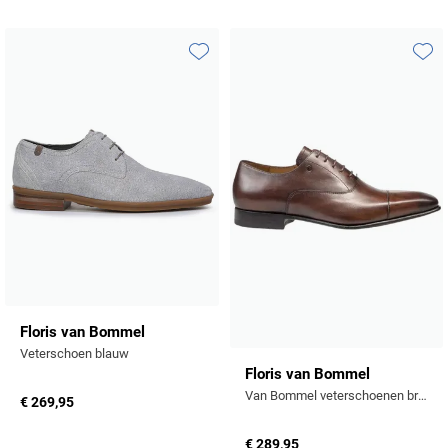
Toevoegen aan favorieten
Toevo
Floris van Bommel
Veterschoen blauw
Floris van Bommel
Van Bommel veterschoenen bruin kalfsleer
€ 269,95
€ 289,95