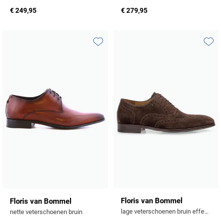
€ 249,95
€ 279,95
Toevoegen aan favorieten
Toevo
Floris van Bommel
Floris van Bommel
lage veterschoenen bruin effen leer en suede
nette veterschoenen bruin