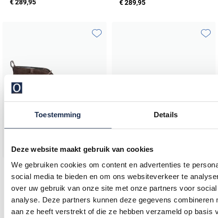
€ 289,95
€ 289,95
Toevoegen aan favorieten
Toevo
Toestemming
Details
Deze website maakt gebruik van cookies
We gebruiken cookies om content en advertenties te persona
Floris van Bommel
social media te bieden en om ons websiteverkeer te analyse
Schoenen Floris van bommel effen bruin suede hoog
over uw gebruik van onze site met onze partners voor social
Floris van Bommel
analyse. Deze partners kunnen deze gegevens combineren me
veterschoenen bruin effen blauwe veters leer
€ 199,96
-
€ 249,95
20%
aan ze heeft verstrekt of die ze hebben verzameld op basis