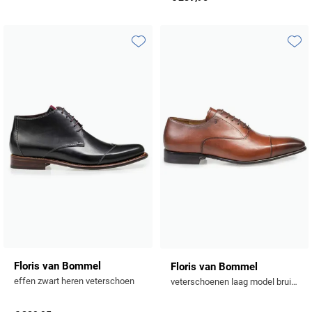
Toevoegen aan favorieten
Toevo
Floris van Bommel
Floris van Bommel
effen zwart heren veterschoen
veterschoenen laag model bruin effen leer