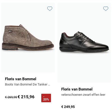
Toevoegen aan favorieten
Toevo
Floris van Bommel
Boots Van Bommel De Tanker geprint suede
Floris van Bommel
veterschoenen zwart effen leer
€ 215,96
-
€ 269,95
20%
€ 249,95