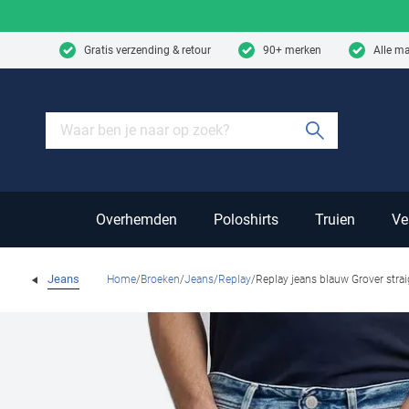
Skip to content
Gratis verzending & retour
90+ merken
Alle m
Submit sear
Overhemden
Poloshirts
Truien
Ve
Jeans
Home
Broeken
Jeans
Replay
Replay jeans blauw Grover straig