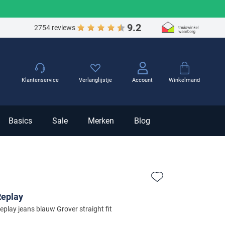
9.2
2754 reviews
Winkelmand
Klantenservice
Verlanglijstje
Account
Basics
Sale
Merken
Blog
Zet bij favorieten
Replay
eplay jeans blauw Grover straight fit