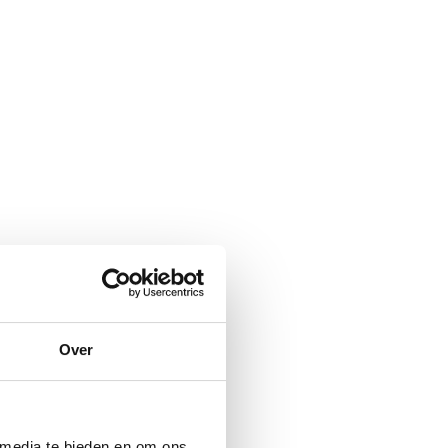
Over
 media te bieden en om ons