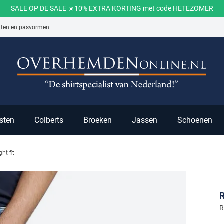
SALE OP DE SALE ☀️10% EXTRA KORTING met code HETEZOMER
aten en pasvormen
ch
sten
Colberts
Broeken
Jassen
Schoenen
ht fit
R