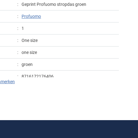
Geprint Profuomo stropdas groen
Profuomo
1
One size
one size
groen
8716172176406
nmerken
iers nr.
PPUA30002C
winter
geprint