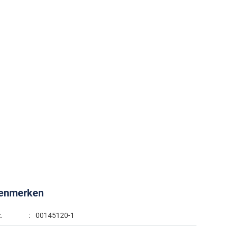
kenmerken
.
00145120-1