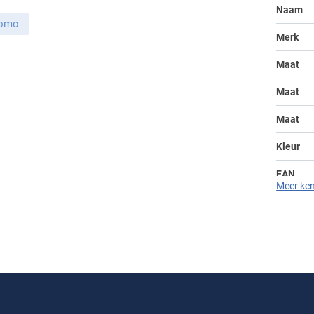
Naam
uomo
Merk
Maat
Maat
Maat
Kleur
EAN
Meer ke
Leveranc
Seizoen
Design