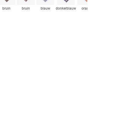
bruin
bruin
blauw
donkerblauw
oranje
grijs
blau