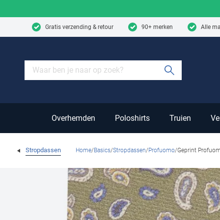
Skip to content
Gratis verzending & retour
90+ merken
Alle m
Submit sear
Overhemden
Poloshirts
Truien
Ve
Stropdassen
Home
Basics
Stropdassen
Profuomo
Geprint Profuo