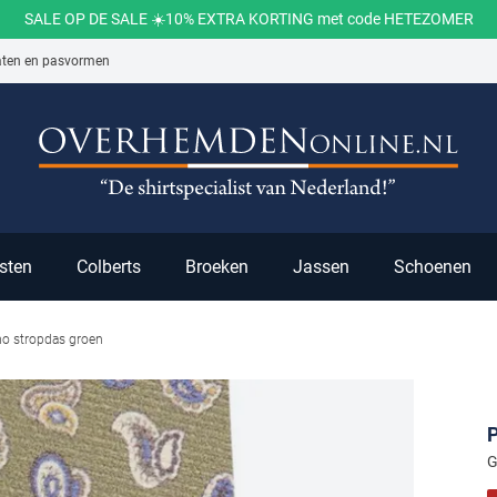
SALE OP DE SALE ☀️10% EXTRA KORTING met code HETEZOMER
aten en pasvormen
ch
sten
Colberts
Broeken
Jassen
Schoenen
mo stropdas groen
G