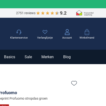
9.2
2751 reviews
Winkelmand
Klantenservice
Verlanglijstje
Account
Basics
Sale
Merken
Blog
Zet bij favorieten
Profuomo
eprint Profuomo stropdas groen