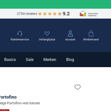
9.2
2754 reviews
Winkelmand
Klantenservice
Verlanglijstje
Account
Basics
Sale
Merken
Blog
Zet bij favorieten
ortofino
eige Portofino vest katoen