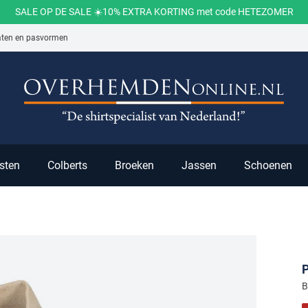
SALE OP DE SALE ☀️10% EXTRA KORTING met code HETEZOMER
aten en pasvormen
ch
sten
Colberts
Broeken
Jassen
Schoenen
P
B