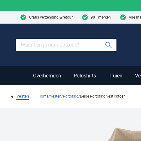
Skip to content
Gratis verzending & retour
90+ merken
Alle m
Submit sear
Overhemden
Poloshirts
Truien
Ve
Vesten
Home
Vesten
Portofino
Beige Portofino vest katoen