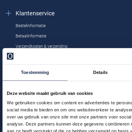
Profuomo
Replay
Klantenservice
R2
Reset
Bestelinformatie
Seidensticker
Roy Robson
Betaalinformatie
State of Art
Schiesser
Verzendkosten & verzending
Tommy Hilfiger
Seidensticker
Ruilen & retourneren
Vanguard
Klachtenafhandeling
Toestemming
Details
Veelgestelde vragen
Slater
Kledingonderhoud
State of Art
Deze website maakt gebruik van cookies
Klantenservice
We gebruiken cookies om content en advertenties te persona
Superdry
Actievoorwaarden
social media te bieden en om ons websiteverkeer te analyse
Tenson
over uw gebruik van onze site met onze partners voor social
analyse. Deze partners kunnen deze gegevens combineren me
Winkel
Thomas Maine
aan ze heeft verstrekt of die ze hebben verzameld op basis