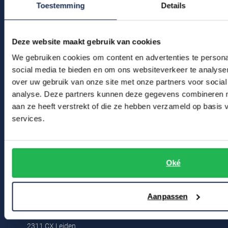
Toestemming
Details
Tommy Hilfiger
Ruilen & retourneren
Tramarossa
Klachtenafhandeling
Deze website maakt gebruik van cookies
UBR
Veelgestelde vragen
We gebruiken cookies om content en advertenties te persona
Kledingonderhoud
Vanguard
social media te bieden en om ons websiteverkeer te analyse
over uw gebruik van onze site met onze partners voor social
Klantenservice
William Lockie
analyse. Deze partners kunnen deze gegevens combineren me
Actievoorwaarden
Alle Merken
aan ze heeft verstrekt of die ze hebben verzameld op basis
services.
Winkel
Winkel & Openingstijden
Oké
Contact
Aanpassen
Bert Schrier Herenmode
Breestraat 152 - 154
2311 CX Leiden