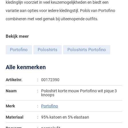
Tommy Hilfiger
Meyer
kledinglijn voorziet in veel keuzemogelijkheden en biedt een
Tommy Hilfiger
John Miller
State of Art
Polo Ralph Lauren
Polo Ralph Lauren
variatie aan opties voor iedere kledingstijl. Polo's van Portofino
UBR
Michaelis
Vanguard
Ledub
Superdry
Portofino
Replay
combineren met veel gemak bij uiteenopende outfits.
Vanguard
New Zealand
William Lockie
New Zealand
Tenson
Profuomo
Roy Robson
Wellington of Bilmore
Olymp
Bekijk meer
Olymp
Tommy Hilfiger
R2
Superdry
People of Shibuya
Polo Ralph Lauren
Portofino
Poloshirts
Poloshirts Portofino
Tramarossa
State of Art
Tommy Hilfiger
Portofino
Vanguard
Superdry
Tramarossa
Alle kenmerken
Pierre Cardin
Tommy Hilfiger
Vanguard
Deals
Artikelnr.
00172390
Polo Ralph Lauren
Vanguard
Naam
Poloshirt korte mouw Portofino wit pique 3
Portofino
knoops
Overhemden tot €40
Profuomo
Merk
Portofino
Overhemden tot €60
R2
Materiaal
95% katoen en 5% elastaan
Rehab