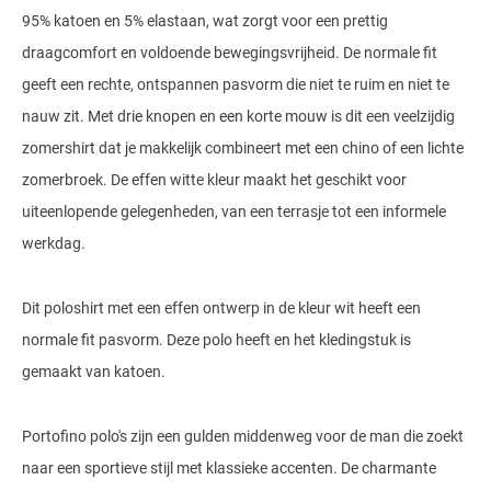
95% katoen en 5% elastaan, wat zorgt voor een prettig
Gant
Giordano
Lacoste
Camel Active
Lyle & Scott
Casa Moda
draagcomfort en voldoende bewegingsvrijheid. De normale fit
New Zealand
Giorgio
Maerz
Casa Moda
Polo Ralph Lauren
Mac
geeft een rechte, ontspannen pasvorm die niet te ruim en niet te
Cast Iron
COM4
People of Shibuya
John Miller
New Zealand
nauw zit. Met drie knopen en een korte mouw is dit een veelzijdig
Cast Iron
Profuomo
Meyer
Cavallaro
Diesel
Pierre Cardin
Lacoste
zomershirt dat je makkelijk combineert met een chino of een lichte
Olymp
Cavallaro
State of Art
New Zealand
Fred Perry
Eurex
zomerbroek. De effen witte kleur maakt het geschikt voor
Polo Ralph Lauren
Polo Ralph Lauren
Desoto
Superdry
Olymp
uiteenlopende gelegenheden, van een terrasje tot een informele
Gant
Gardeur
Portofino
werkdag.
Tommy Hilfiger
Pierre Cardin
Ledub
Lacoste
Mac
Reset
Vanguard
Polo Ralph Lauren
Lyle & Scott
Lyle & Scott
M.E.N.S.
Portofino
Eden Valley
Dit poloshirt met een effen ontwerp in de kleur wit heeft een
Profuomo
Mac
New Zealand
Meyer
normale fit pasvorm. Deze polo heeft en het kledingstuk is
Profuomo
Eterna
gemaakt van katoen.
State of Art
Maerz
Olymp
New Zealand
State of Art
Eton
Superdry
Magee
Superdry
Gant
R2
Portofino polo's zijn een gulden middenweg voor de man die zoekt
Tenson
Magnanni
Thomas Maine
Giordano
naar een sportieve stijl met klassieke accenten. De charmante
Replay
Pierre Cardin
Pierre Cardin