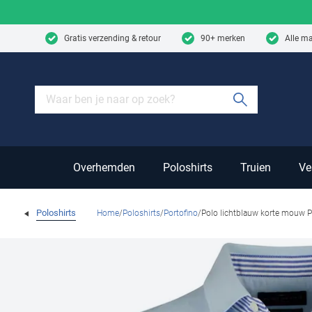
Skip to content
Gratis verzending & retour
90+ merken
Alle m
Submit sear
Overhemden
Poloshirts
Truien
Ve
Poloshirts
Home
Poloshirts
Portofino
Polo lichtblauw korte mouw P