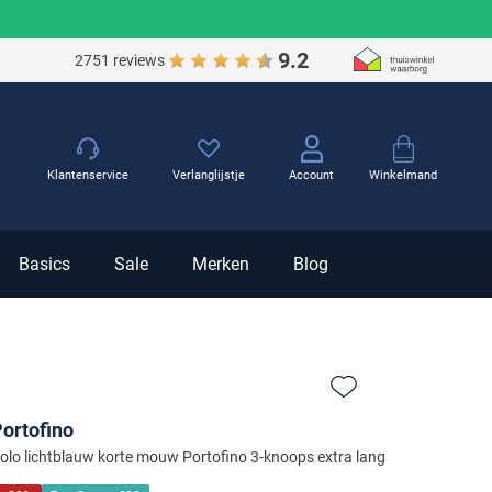
9.2
2751 reviews
Winkelmand
Klantenservice
Verlanglijstje
Account
Basics
Sale
Merken
Blog
Zet bij favorieten
ortofino
olo lichtblauw korte mouw Portofino 3-knoops extra lang