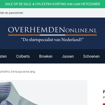
SALE OP DE SALE ☀️10% EXTRA KORTING met code HETEZOMER
aten en pasvormen
ch
sten
Colberts
Broeken
Jassen
Schoenen
ortofino 3-knoops extra lang
P
P