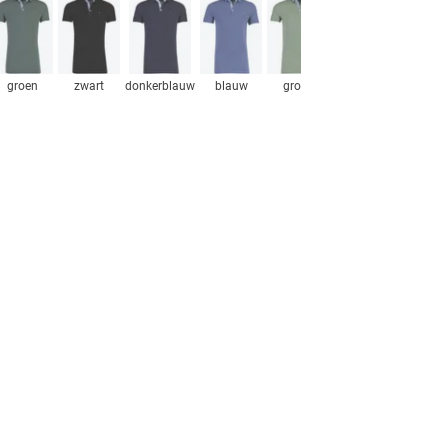
groen
zwart
donkerblauw
blauw
groen
beige
bruin