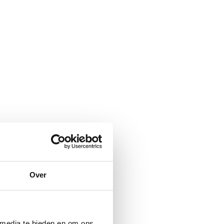
Over
 media te bieden en om ons