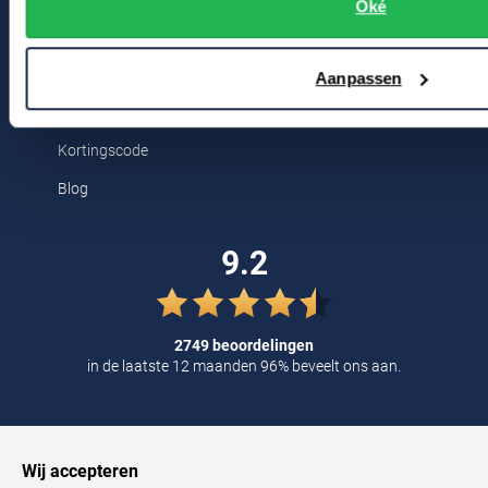
Breestraat 152 - 154
Oké
Tommy Hilfiger
2311 CX Leiden
Tramarossa
Aanpassen
UBR
Voor jou
Vanguard
Kortingscode
William Lockie
Blog
Alle Merken
9.2
2749 beoordelingen
in de laatste 12 maanden 96% beveelt ons aan.
Wij accepteren