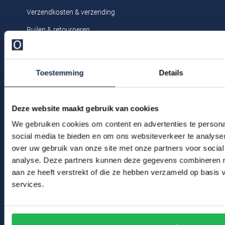
Profuomo
Verzendkosten & verzending
Replay
R2
Ruilen & retourneren
Reset
Seidensticker
Klachtenafhandeling
Roy Robson
Veelgestelde vragen
State of Art
Toestemming
Details
Schiesser
Kledingonderhoud
Tommy Hilfiger
Seidensticker
Klantenservice
Vanguard
Deze website maakt gebruik van cookies
Actievoorwaarden
We gebruiken cookies om content en advertenties te persona
social media te bieden en om ons websiteverkeer te analyse
Slater
Winkel
over uw gebruik van onze site met onze partners voor social
State of Art
analyse. Deze partners kunnen deze gegevens combineren me
Winkel & Openingstijden
aan ze heeft verstrekt of die ze hebben verzameld op basis
Superdry
services.
Contact
Tenson
Bert Schrier Herenmode
Thomas Maine