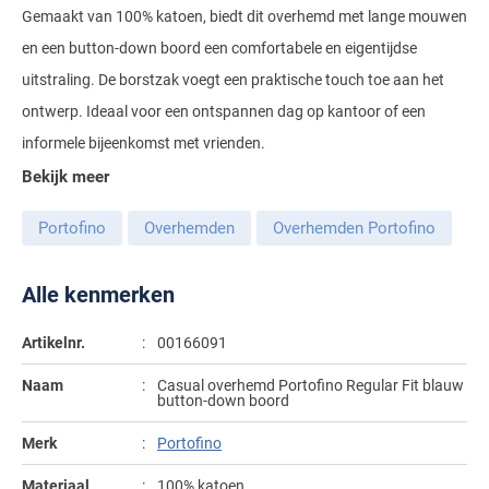
Gemaakt van 100% katoen, biedt dit overhemd met lange mouwen
Gant
Giordano
Lacoste
Camel Active
Lyle & Scott
Casa Moda
en een button-down boord een comfortabele en eigentijdse
New Zealand
Giorgio
Maerz
Casa Moda
uitstraling. De borstzak voegt een praktische touch toe aan het
Polo Ralph Lauren
Mac
Cast Iron
COM4
People of Shibuya
John Miller
ontwerp. Ideaal voor een ontspannen dag op kantoor of een
New Zealand
Cast Iron
Profuomo
Meyer
Cavallaro
Diesel
informele bijeenkomst met vrienden.
Pierre Cardin
Lacoste
Olymp
Cavallaro
State of Art
New Zealand
Fred Perry
Eurex
Bekijk meer
Polo Ralph Lauren
Polo Ralph Lauren
Desoto
Superdry
Olymp
Gant
Gardeur
Portofino
Overhemden
Overhemden Portofino
Portofino
Tommy Hilfiger
Pierre Cardin
Ledub
Lacoste
Mac
Reset
Vanguard
Polo Ralph Lauren
Lyle & Scott
Alle kenmerken
Lyle & Scott
M.E.N.S.
Portofino
Eden Valley
Profuomo
Mac
New Zealand
Meyer
Profuomo
Eterna
Artikelnr.
00166091
State of Art
Maerz
Olymp
New Zealand
State of Art
Eton
Naam
Casual overhemd Portofino Regular Fit blauw
button-down boord
Superdry
Magee
Superdry
Gant
R2
Merk
Portofino
Tenson
Magnanni
Thomas Maine
Giordano
Replay
Pierre Cardin
Pierre Cardin
Materiaal
100% katoen