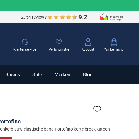
9.2
2754 reviews
Winkelmand
Klantenservice
Verlanglijstje
Account
Basics
Sale
Merken
Blog
Zet bij favorieten
ortofino
onkerblauw elastische band Portofino korte broek katoen