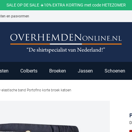
SALE OP DE SALE ☀️10% EXTRA KORTING met code HETEZOMER
aten en pasvormen
ch
sten
Colberts
Broeken
Jassen
Schoenen
elastische band Portofino korte broek katoen
P
D