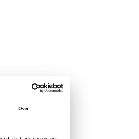
Over
 media te bieden en om ons