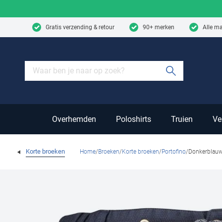
Skip to content
Gratis verzending & retour
90+ merken
Alle m
Submit sear
Overhemden
Poloshirts
Truien
Ve
Korte broeken
Home
Broeken
Korte broeken
Portofino
Donkerblauw 