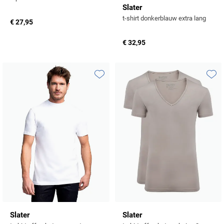
Slater
t-shirt donkerblauw extra lang
€ 27,95
€ 32,95
Toevoegen aan favorieten
Toevo
Slater
Slater