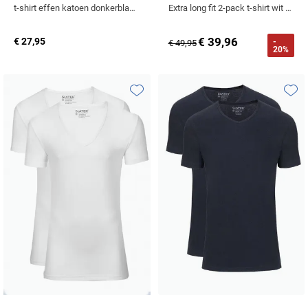
t-shirt effen katoen donkerblauw 2-pack
Extra long fit 2-pack t-shirt wit korte mouw katoen
Tommy Hilfiger
Tramarossa
€ 39,96
€ 27,95
-
€ 49,95
20%
UBR
Vanguard
Toevoegen aan favorieten
Toevo
William Lockie
Alle Merken