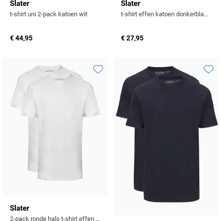
Slater
Slater
t-shirt uni 2-pack katoen wit
t-shirt effen katoen donkerblauw
€ 44,95
€ 27,95
Toevoegen aan favorieten
Toevo
Slater
2-pack ronde hals t-shirt effen katoen wit