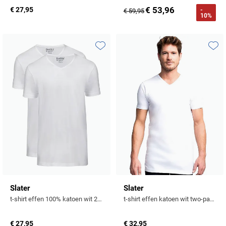
€ 53,96
€ 27,95
-
€ 59,95
10%
Toevoegen aan favorieten
Toevo
Slater
Slater
t-shirt effen 100% katoen wit 2-pack
t-shirt effen katoen wit two-pack
€ 27,95
€ 32,95