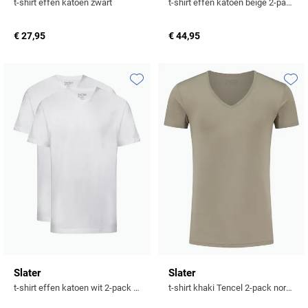
t-shirt effen katoen zwart
t-shirt effen katoen beige 2-pack
€ 27,95
€ 44,95
Toevoegen aan favorieten
Toevo
Slater
Slater
t-shirt effen katoen wit 2-pack v hals
t-shirt khaki Tencel 2-pack normale fit