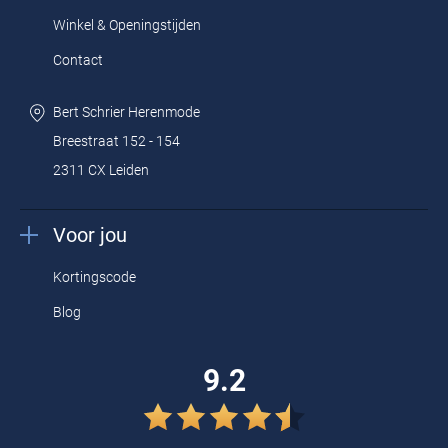
Winkel & Openingstijden
Design en extra’s
Contact
De
Slater t-shirts
zijn must-haves voor een breed mannenpubliek.
Bert Schrier Herenmode
De t-shirts zijn uitgevoerd in primaire kleuren zoals wit, zwart en
Breestraat 152 - 154
navy blauw. Heren kunnen kiezen uit een exemplaar met een ronde
2311 CX Leiden
hals en v-hals. De shirts hebben veelal korte mouwen. Op koudere
dagen kunt u kiezen voor een Slater longsleeve shirt. Dit t-shirt met
Voor jou
lange mouwen heeft een aangesloten pasvorm en is gemaakt van
stretch kwaliteit voor extra comfort. Het shirt volgt de contouren
Kortingscode
van het lichaam.
Blog
Voor een extra stoer accent in uw casual garderobe mag een
9.2
sleeveless shirt niet ontbreken. Deze tanktop is rechtvallend en is
afgezet met een geribde boord. Het zachte katoen heeft geen