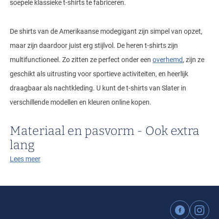
soepele klassieke t-shirts te fabriceren.
De shirts van de Amerikaanse modegigant zijn simpel van opzet,
maar zijn daardoor juist erg stijlvol. De heren t-shirts zijn
multifunctioneel. Zo zitten ze perfect onder een
overhemd
, zijn ze
geschikt als uitrusting voor sportieve activiteiten, en heerlijk
draagbaar als nachtkleding. U kunt de t-shirts van Slater in
verschillende modellen en kleuren online kopen.
Materiaal en pasvorm - Ook extra
lang
Lees meer
De
Slater t-shirts
zijn geroemd vanwege hun mooie
katoenkwaliteit en comfortabele pasvorm. De luchtige
bovenkleding is gemaakt van gekamd katoen. Sommige items
bevatten een katoenstretch kwaliteit. De hoogwaardige