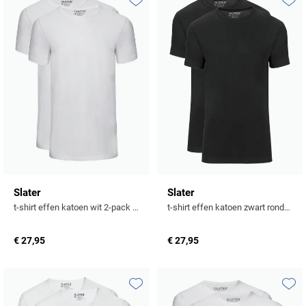
Toevoegen aan favorieten
Toevo
Slater
Slater
t-shirt effen katoen wit 2-pack ronde hals
t-shirt effen katoen zwart ronde hals 2-pack
€ 27,95
€ 27,95
Toevoegen aan favorieten
Toevo