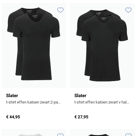
Toevoegen aan favorieten
Toevo
Slater
Slater
t-shirt effen katoen zwart 2-pack v hals stretch
t-shirt effen katoen zwart v hals 2-pack
€ 44,95
€ 27,95