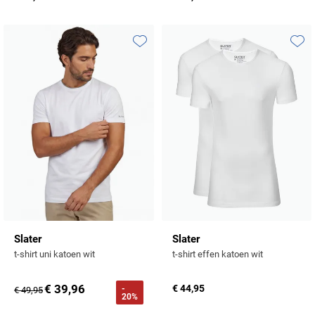
Toevoegen aan favorieten
Toevo
Slater
Slater
t-shirt uni katoen wit
t-shirt effen katoen wit
€ 39,96
€ 44,95
-
€ 49,95
20%