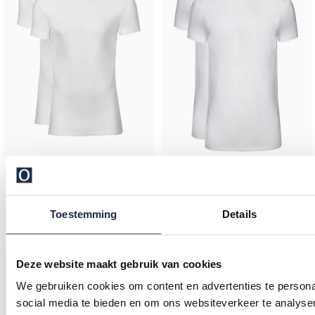
Slater
Slater
t-shirt effen katoen wit v-hals stretch 2-pack
T-shirt smalle boord wit extra lang 2-pack
Toestemming
Details
€ 44,95
€ 32,95
Deze website maakt gebruik van cookies
Toevoegen aan favorieten
We gebruiken cookies om content en advertenties te persona
social media te bieden en om ons websiteverkeer te analyse