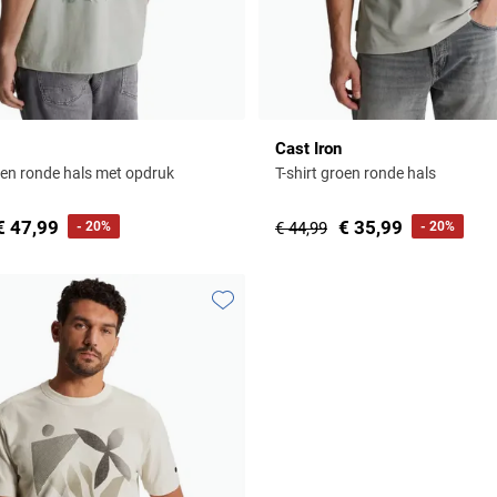
Cast Iron
roen ronde hals met opdruk
T-shirt groen ronde hals
€ 47,99
€ 35,99
- 20%
€ 44,99
- 20%
Toevoegen aan favorieten