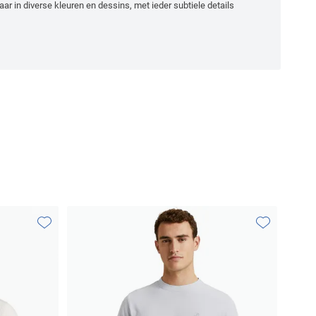
aar in diverse kleuren en dessins, met ieder subtiele details
Toevoegen aan favorieten
Toevoegen aa