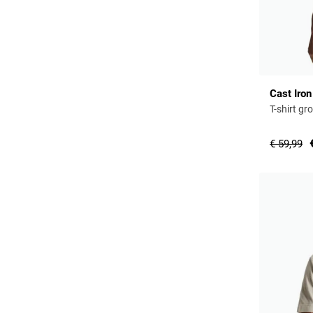
Cast Iron
T-shirt g
€ 59,99