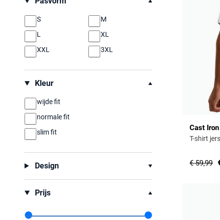
Pasvorm
S
M
L
XL
XXL
3XL
Kleur
wijde fit
normale fit
Cast Iron
slim fit
T-shirt je
€ 59,99
Design
Prijs