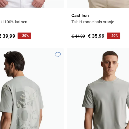
Cast Iron
haki 100% katoen
T-shirt ronde hals oranje
€ 39,99
€ 35,99
- 20%
€ 44,99
- 20%
Toevoegen aan favorieten