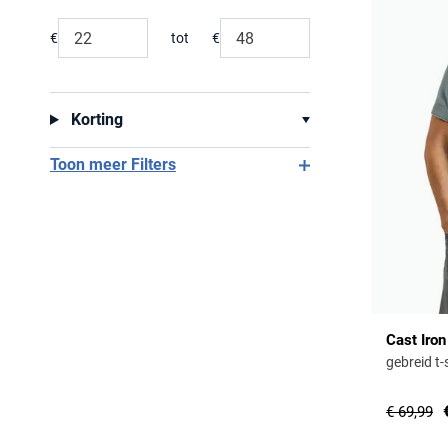
Range slider min value
Range slider max value
€
tot
€
Minimum value input
Maximum value input
Korting
Toon meer Filters
Cast Iron
gebreid t-
€ 69,99