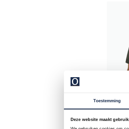
Toestemming
Deze website maakt gebruik
Cast Iron
T-shirt r
We gebruiken cookies om cont