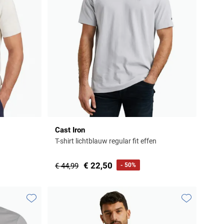
Cast Iron
T-shirt lichtblauw regular fit effen
€ 22,50
€ 44,99
- 50%
Toevoegen aan favorieten
Toevoegen aa