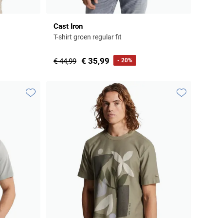
Cast Iron
T-shirt groen regular fit
€ 35,99
€ 44,99
- 20%
Toevoegen aan favorieten
Toevoegen aa