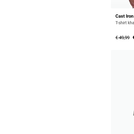
Cast Iron
T-shirt k
€ 49,99