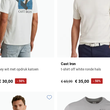
Cast Iron
rsey wit met opdruk katoen
t-shirt off white ronde hals
€ 30,00
€ 35,00
- 50%
€ 69,99
- 50%
Toevoegen aan favorieten