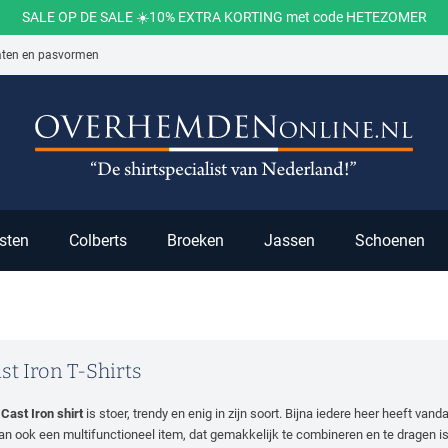
SALE OP DE SALE ☀️10% EXTRA KORTING met code HETEZOMER
aten en pasvormen
ch
sten
Colberts
Broeken
Jassen
Schoenen
st Iron T-Shirts
t
Cast Iron shirt
is stoer, trendy en enig in zijn soort. Bijna iedere heer heeft va
dan ook een multifunctioneel item, dat gemakkelijk te combineren en te dragen i