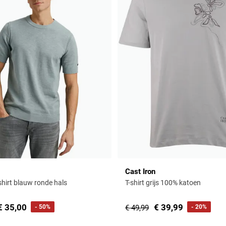
Cast Iron
shirt blauw ronde hals
T-shirt grijs 100% katoen
€ 35,00
€ 39,99
- 50%
€ 49,99
- 20%