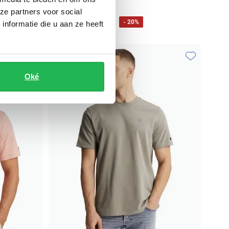
ze partners voor social
€ 35,99
€ 44,99
- 20%
nformatie die u aan ze heeft
Toevoegen aan favorieten
Toevoegen aa
Oké