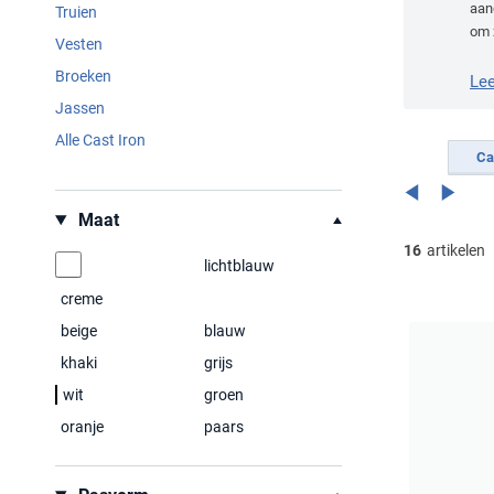
aang
Truien
om 
Vesten
Broeken
Le
Jassen
Alle Cast Iron
Ca
Filteren op
Maat
16
artikelen
lichtblauw
creme
beige
blauw
khaki
grijs
wit
groen
oranje
paars