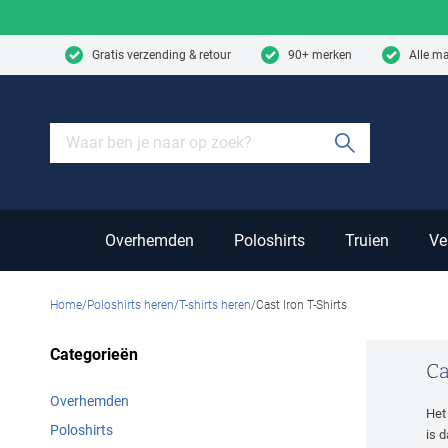
Skip to content
Gratis verzending & retour
90+ merken
Alle m
Submit sear
Overhemden
Poloshirts
Truien
Ve
Home
Poloshirts heren
T-shirts heren
Cast Iron T-Shirts
Categorieën
Ca
Overhemden
He
Poloshirts
is 