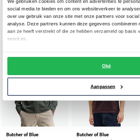
We gebruiken cookies om content en advertenties te persona
Butcher of Blue
Butcher of Blue
social media te bieden en om ons websiteverkeer te analyse
t-shirt wit
Shirt butcher of blue creme effen katoen
over uw gebruik van onze site met onze partners voor social
analyse. Deze partners kunnen deze gegevens combineren me
€ 47,96
€ 49,95
-
€ 59,95
20%
aan ze heeft verstrekt of die ze hebben verzameld op basis
services.
Toevoegen aan favorieten
Toevo
Oké
Aanpassen
Butcher of Blue
Butcher of Blue