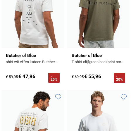
Butcher of Blue
Butcher of Blue
shirt wit effen katoen Butcher of blue
T-shirt olijfgroen backprint normale fit
€ 47,96
€ 55,96
-
-
€ 59,95
€ 69,95
20%
20%
Toevoegen aan favorieten
Toevo