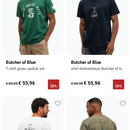
Butcher of Blue
Butcher of Blue
T-shirt groen opdruk wit
shirt donkerblauw Butcher of blue effen katoen
€ 55,96
€ 55,96
-
-
€ 69,95
€ 69,95
20%
20%
Toevoegen aan favorieten
Toevo