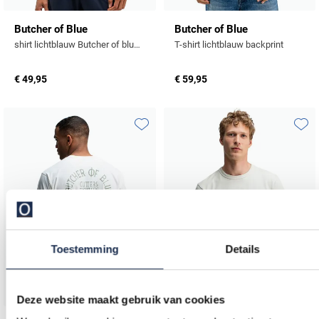
Butcher of Blue
Butcher of Blue
shirt lichtblauw Butcher of blue effen katoen
T-shirt lichtblauw backprint
€ 49,95
€ 59,95
Toevoegen aan favorieten
Toevo
Toestemming
Details
Deze website maakt gebruik van cookies