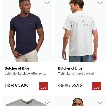
Tommy Hilfiger
Toevoegen aan favorieten
Toevo
Tramarossa
UBR
Vanguard
William Lockie
Alle Merken
Butcher of Blue
Butcher of Blue
t-shirt donkerblauw effen ronde hals
T-shirt korte mouw backprint
€ 39,96
€ 55,96
-
-
€ 49,95
€ 69,95
20%
20%