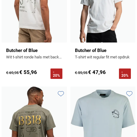
Butcher of Blue
Butcher of Blue
Wit t-shirt ronde hals met backprint
T-shirt wit regular fit met opdruk
€ 55,96
€ 47,96
-
-
€ 69,95
€ 59,95
20%
20%
Toevoegen aan favorieten
Toevo