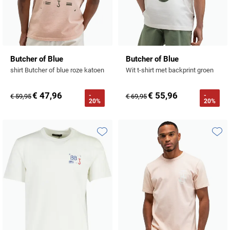
Butcher of Blue
Butcher of Blue
shirt Butcher of blue roze katoen
Wit t-shirt met backprint groen
€ 47,96
€ 55,96
-
-
€ 59,95
€ 69,95
20%
20%
Toevoegen aan favorieten
Toevo