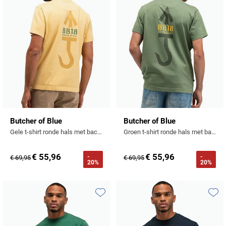
Butcher of Blue
Butcher of Blue
Gele t-shirt ronde hals met backprint
Groen t-shirt ronde hals met backprint
€ 55,96
€ 55,96
-
-
€ 69,95
€ 69,95
20%
20%
Toevoegen aan favorieten
Toevo