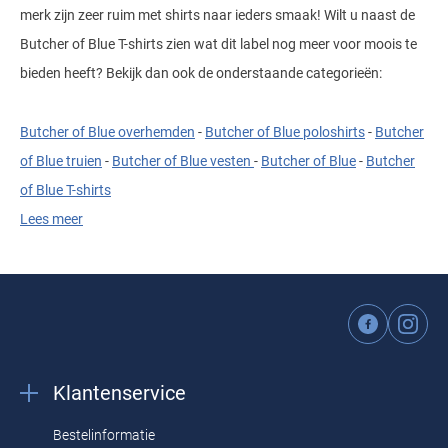
merk zijn zeer ruim met shirts naar ieders smaak! Wilt u naast de
Butcher of Blue T-shirts zien wat dit label nog meer voor moois te
bieden heeft? Bekijk dan ook de onderstaande categorieën:
Butcher of Blue overhemden
-
Butcher of Blue poloshirts
-
Butcher
of Blue truien
-
Butcher of Blue vesten
-
Butcher of Blue
-
Butcher
of Blue T-shirts
Lees meer
Kenmerken Butcher Of Blue T-
shirts
De Butcher of Blue shirts voor heren zijn gemaakt van
katoengarens van een hoogwaardige kwaliteit. Het maakt de
Klantenservice
shirts duurzaam en comfortabel. Voor de heren die op zoek zijn
naar nog een beetje extra comfort, zijn er ook Butcher of Blue
Bestelinformatie