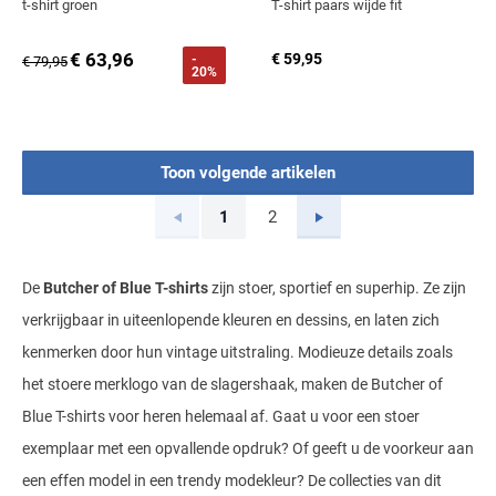
t-shirt groen
T-shirt paars wijde fit
€ 63,96
€ 59,95
-
€ 79,95
20%
Toon volgende artikelen
Vorige
Volgende
1
2
Current Page
Page
De
Butcher of Blue T-shirts
zijn stoer, sportief en superhip. Ze zijn
verkrijgbaar in uiteenlopende kleuren en dessins, en laten zich
kenmerken door hun vintage uitstraling. Modieuze details zoals
het stoere merklogo van de slagershaak, maken de Butcher of
Blue T-shirts voor heren helemaal af. Gaat u voor een stoer
exemplaar met een opvallende opdruk? Of geeft u de voorkeur aan
een effen model in een trendy modekleur? De collecties van dit