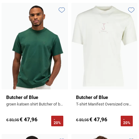
Profuomo
Replay
R2
Toevoegen aan favorieten
Toevo
Reset
Seidensticker
Roy Robson
State of Art
Schiesser
Tommy Hilfiger
Seidensticker
Vanguard
Slater
State of Art
Butcher of Blue
Butcher of Blue
groen katoen shirt Butcher of blue effen
T-shirt Manifest Oversized creme
Superdry
€ 47,96
€ 47,96
-
-
€ 59,95
€ 59,95
Tenson
20%
20%
Thomas Maine