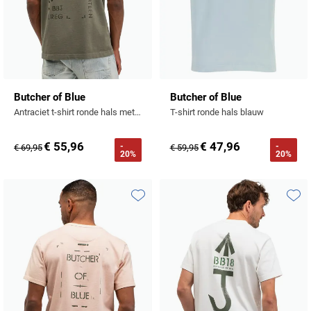
Butcher of Blue
Butcher of Blue
Antraciet t-shirt ronde hals met backprint
T-shirt ronde hals blauw
€ 55,96
€ 47,96
-
-
€ 69,95
€ 59,95
20%
20%
Toevoegen aan favorieten
Toevo