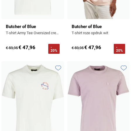
Butcher of Blue
Butcher of Blue
T-shirt Army Tee Oversized creme
T-shirt roze opdruk wit
€ 47,96
€ 47,96
-
-
€ 59,95
€ 59,95
20%
20%
Toevoegen aan favorieten
Toevo