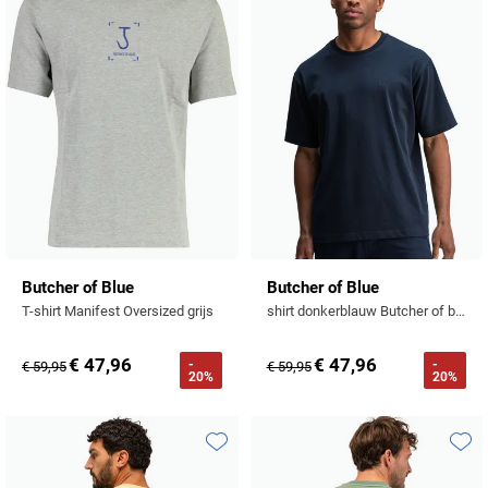
Toevoegen aan favorieten
Toevo
Butcher of Blue
Butcher of Blue
T-shirt Manifest Oversized grijs
shirt donkerblauw Butcher of blue katoen
€ 47,96
€ 47,96
-
-
€ 59,95
€ 59,95
20%
20%
Toevoegen aan favorieten
Toevo