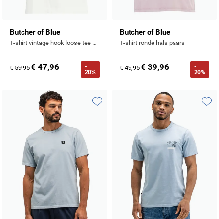
Butcher of Blue
Butcher of Blue
T-shirt vintage hook loose tee creme oversized
T-shirt ronde hals paars
€ 47,96
€ 39,96
-
-
€ 59,95
€ 49,95
20%
20%
Toevoegen aan favorieten
Toevo