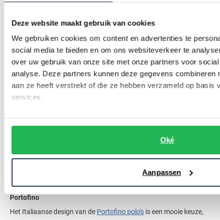
formeel een goede keuze. Dankzij de iconische stijl van het merk
Deze website maakt gebruik van cookies
zijn de polo’s goed geschikt voor op kantoor of tijdens een avond
We gebruiken cookies om content en advertenties te persona
uit.
social media te bieden en om ons websiteverkeer te analyse
over uw gebruik van onze site met onze partners voor social
Polo Ralph Lauren
analyse. Deze partners kunnen deze gegevens combineren me
Een rood
poloshirt van Polo Ralph Lauren
behoort volgens velen
aan ze heeft verstrekt of die ze hebben verzameld op basis
tot de belangrijkste klassiekers. De typische Amerikaanse stijl gaat
services.
goed samen met een hoge mate aan comfort. Uiteraard zijn de
polo’s voorzien van het kenmerkende paardlogo.
Oké
Dus viert u het leven met vrienden tijdens een barbecue? Of gaat u
een dagje uit? Dan zijn deze polo’s in rood een prachtige keuze.
Aanpassen
Portofino
Het Italiaanse design van de
Portofino polo's
is een mooie keuze,