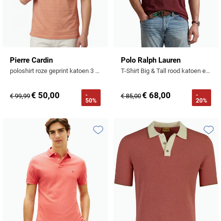
Pierre Cardin
Polo Ralph Lauren
poloshirt roze geprint katoen 3 knoops
T-Shirt Big & Tall rood katoen effen
€ 50,00
€ 68,00
-
-
€ 99,99
€ 85,00
50%
20%
Toevoegen aan favorieten
Toevo