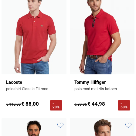
Toevoegen aan favorieten
Toevo
Lacoste
Tommy Hilfiger
poloshirt Classic Fit rood
polo rood met rits katoen
€ 88,00
€ 44,98
-
-
€ 110,00
€ 89,95
20%
50%
Toevoegen aan favorieten
Toevo