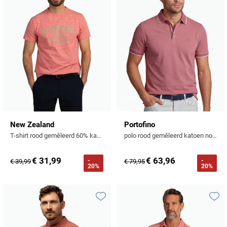
New Zealand
Portofino
T-shirt rood gemêleerd 60% katoen
polo rood gemêleerd katoen normale fit
€ 31,99
€ 63,96
-
-
€ 39,99
€ 79,95
20%
20%
Toevoegen aan favorieten
Toevo