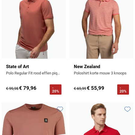
State of Art
New Zealand
Polo Regular Fit rood effen pique 3 knoops textuur
Poloshirt korte mouw 3 knoops
€ 79,96
€ 55,99
-
-
€ 99,95
€ 69,99
20%
20%
Toevoegen aan favorieten
Toevo