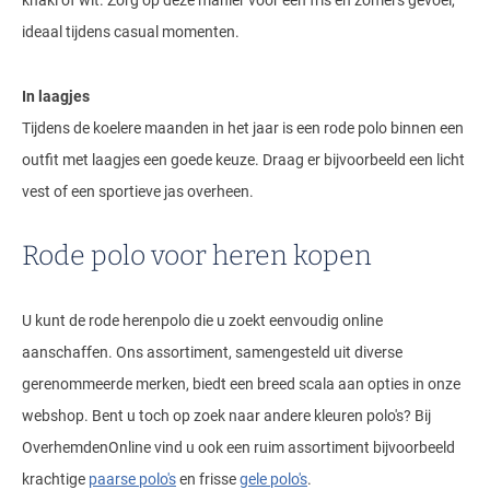
khaki of wit. Zorg op deze manier voor een fris en zomers gevoel,
ideaal tijdens casual momenten.
In laagjes
Tijdens de koelere maanden in het jaar is een rode polo binnen een
outfit met laagjes een goede keuze. Draag er bijvoorbeeld een licht
vest of een sportieve jas overheen.
Rode polo voor heren kopen
U kunt de rode herenpolo die u zoekt eenvoudig online
aanschaffen. Ons assortiment, samengesteld uit diverse
gerenommeerde merken, biedt een breed scala aan opties in onze
webshop. Bent u toch op zoek naar andere kleuren polo's? Bij
OverhemdenOnline vind u ook een ruim assortiment bijvoorbeeld
krachtige
paarse polo's
en frisse
gele polo's
.