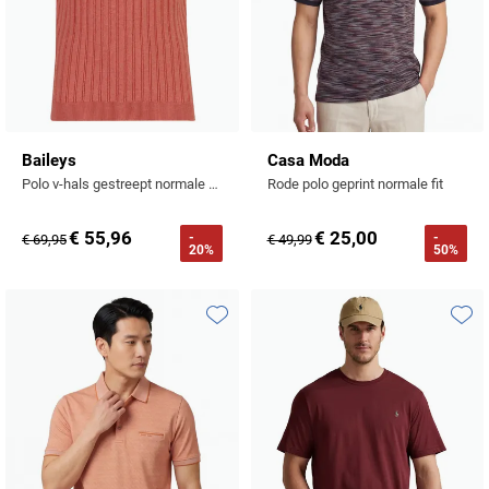
Baileys
Casa Moda
Polo v-hals gestreept normale fit rood
Rode polo geprint normale fit
€ 55,96
€ 25,00
-
-
€ 69,95
€ 49,99
20%
50%
Toevoegen aan favorieten
Toevo