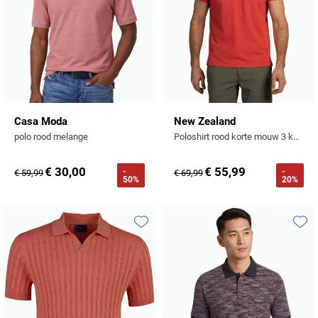
Casa Moda
New Zealand
polo rood melange
Poloshirt rood korte mouw 3 knoops
€ 30,00
€ 55,99
-
-
€ 59,99
€ 69,99
50%
20%
Toevoegen aan favorieten
Toevo