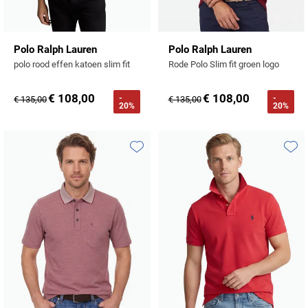
Polo Ralph Lauren
Polo Ralph Lauren
polo rood effen katoen slim fit
Rode Polo Slim fit groen logo
€ 108,00
€ 108,00
-
-
€ 135,00
€ 135,00
20%
20%
Toevoegen aan favorieten
Toevo