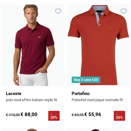
Profuomo
Replay
R2
Toevoegen aan favorieten
Toevo
Reset
Seidensticker
Roy Robson
State of Art
Schiesser
Tommy Hilfiger
Seidensticker
Vanguard
Slater
Buy 2 save €20
State of Art
Lacoste
Portofino
polo rood effen katoen wijde fit
Poloshirt rood pique normale fit
Superdry
Tenson
€ 88,00
€ 55,96
-
-
€ 110,00
€ 69,95
20%
20%
Thomas Maine