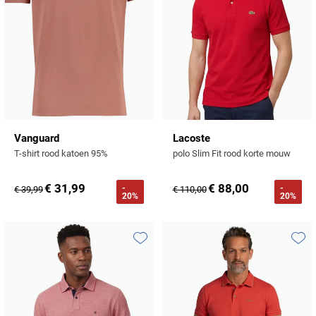
Vanguard
Lacoste
T-shirt rood katoen 95%
polo Slim Fit rood korte mouw
€ 31,99
€ 88,00
-
-
€ 39,99
€ 110,00
20%
20%
Toevoegen aan favorieten
Toevo