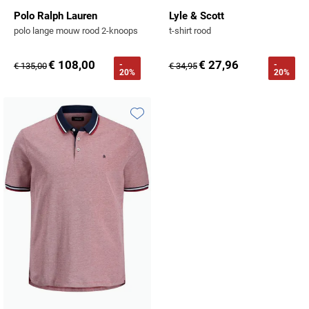
Polo Ralph Lauren
Lyle & Scott
polo lange mouw rood 2-knoops
t-shirt rood
€ 108,00
€ 27,96
-
-
€ 135,00
€ 34,95
20%
20%
Toevoegen aan favorieten