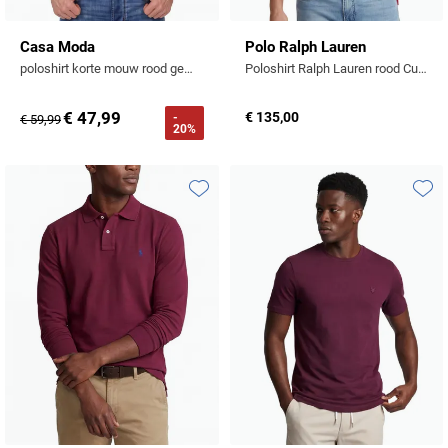
Casa Moda
Polo Ralph Lauren
poloshirt korte mouw rood gemeleerd katoen
Poloshirt Ralph Lauren rood Custom Sim Fit
€ 47,99
€ 135,00
-
€ 59,99
20%
Toevoegen aan favorieten
Toevo