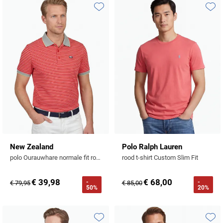
Tommy Hilfiger
Toevoegen aan favorieten
Toevo
Tramarossa
UBR
Vanguard
William Lockie
Alle Merken
New Zealand
Polo Ralph Lauren
polo Ourauwhare normale fit rood streep katoen
rood t-shirt Custom Slim Fit
€ 39,98
€ 68,00
-
-
€ 79,95
€ 85,00
50%
20%