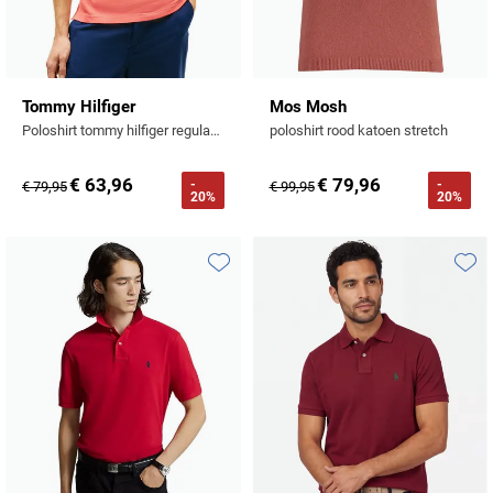
Tommy Hilfiger
Mos Mosh
Poloshirt tommy hilfiger regular fit rood
poloshirt rood katoen stretch
€ 63,96
€ 79,96
-
-
€ 79,95
€ 99,95
20%
20%
Toevoegen aan favorieten
Toevo