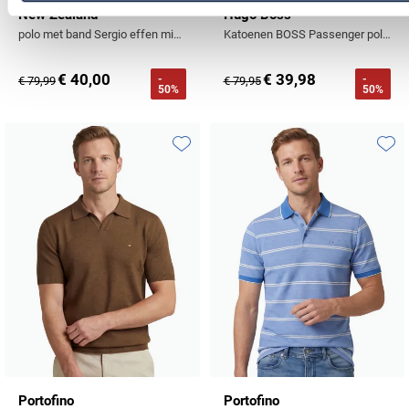
New Zealand
Hugo Boss
polo met band Sergio effen middenblauw
Katoenen BOSS Passenger polo slim fit effen oranje
€ 40,00
€ 39,98
-
-
€ 79,99
€ 79,95
50%
50%
Toevoegen aan favorieten
Toevo
Portofino
Portofino