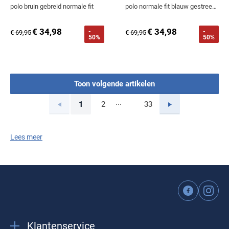
polo bruin gebreid normale fit
polo normale fit blauw gestreept katoen 3 knoops
€ 34,98
€ 34,98
-
-
€ 69,95
€ 69,95
50%
50%
Toon volgende artikelen
...
Vorige
Volgende
1
2
33
Current Page
Page
Page
Lees meer
Klantenservice