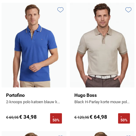
Profuomo
Replay
R2
Toevoegen aan favorieten
Toevo
Reset
Seidensticker
Roy Robson
State of Art
Schiesser
Tommy Hilfiger
Seidensticker
Vanguard
Slater
State of Art
Portofino
Hugo Boss
2-knoops polo katoen blauw korte mouw
Black H-Parlay korte mouw polo beige
Superdry
€ 34,98
€ 64,98
-
-
€ 69,95
€ 129,95
Tenson
50%
50%
Thomas Maine