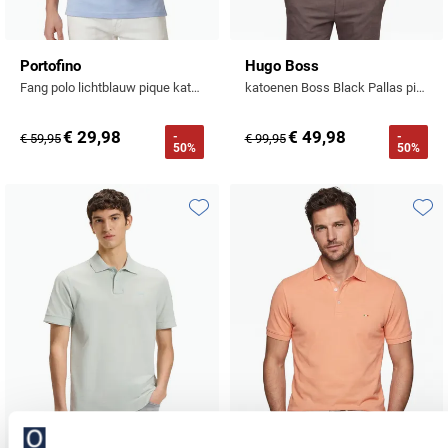
Portofino
Hugo Boss
Fang polo lichtblauw pique katoen 3-knoops
katoenen Boss Black Pallas pique polo beige effen katoen
€ 29,98
€ 49,98
-
-
€ 59,95
€ 99,95
50%
50%
Toevoegen aan favorieten
Toevo