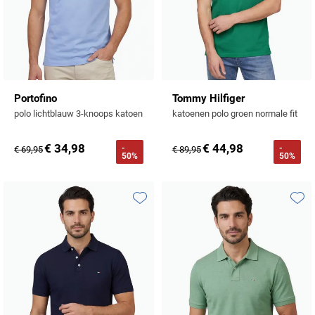
Portofino
Tommy Hilfiger
polo lichtblauw 3-knoops katoen
katoenen polo groen normale fit
€ 34,98
€ 44,98
-
-
€ 69,95
€ 89,95
50%
50%
Toevoegen aan favorieten
Toevo