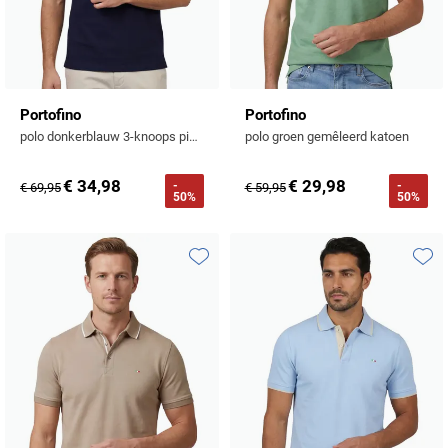
Portofino
Portofino
polo donkerblauw 3-knoops pique katoen
polo groen gemêleerd katoen
€ 34,98
€ 29,98
-
-
€ 69,95
€ 59,95
50%
50%
Toevoegen aan favorieten
Toevo