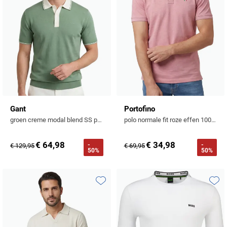
Gant
Portofino
groen creme modal blend SS polo korte mouwen
polo normale fit roze effen 100% katoen
€ 64,98
€ 34,98
-
-
€ 129,95
€ 69,95
50%
50%
Toevoegen aan favorieten
Toevo