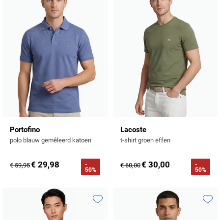
Toevoegen aan favorieten
Toevo
Portofino
Lacoste
polo blauw gemêleerd katoen
t-shirt groen effen
€ 29,98
€ 30,00
-
-
€ 59,95
€ 60,00
50%
50%
Toevoegen aan favorieten
Toevo