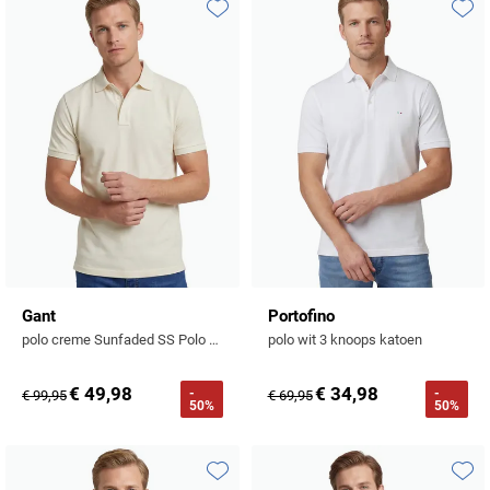
Tommy Hilfiger
Toevoegen aan favorieten
Toevo
Tramarossa
UBR
Vanguard
William Lockie
Alle Merken
Gant
Portofino
polo creme Sunfaded SS Polo effen 3 knoops
polo wit 3 knoops katoen
€ 49,98
€ 34,98
-
-
€ 99,95
€ 69,95
50%
50%