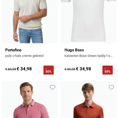
Portofino
Hugo Boss
polo v-hals creme gebreid
katoenen Boss Green taddy t-shirt effen wit normale fit
€ 34,98
€ 34,98
-
-
€ 69,95
€ 69,95
50%
50%
Toevoegen aan favorieten
Toevo