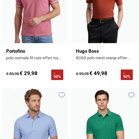
Portofino
Hugo Boss
polo normale fit roze effen roze knopen
BOSS polo roest-oranje effen korte mouw Pallas katoen
€ 29,98
€ 49,98
-
-
€ 59,95
€ 99,95
50%
50%
Toevoegen aan favorieten
Toevo