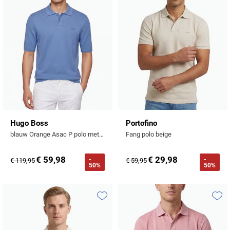
Hugo Boss
Portofino
blauw Orange Asac P polo met boord
Fang polo beige
€ 59,98
€ 29,98
-
-
€ 119,95
€ 59,95
50%
50%
Toevoegen aan favorieten
Toevo