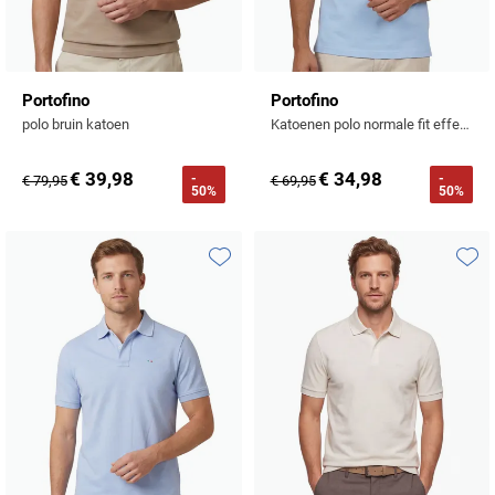
Portofino
Portofino
polo bruin katoen
Katoenen polo normale fit effen lichtblauw
€ 39,98
€ 34,98
-
-
€ 79,95
€ 69,95
50%
50%
Toevoegen aan favorieten
Toevo