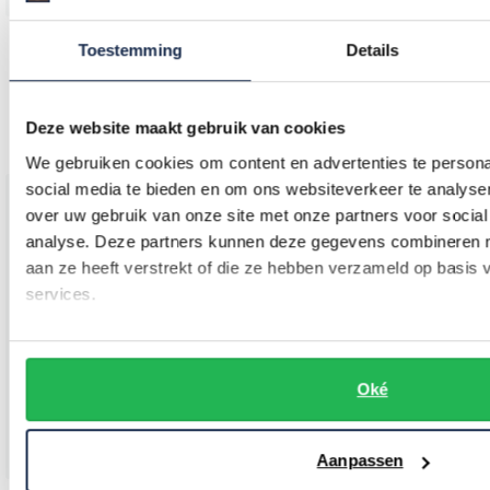
Hugo Boss
Portofino
Toestemming
Details
katoenen Boss Orange Prime lichtblauw effen normale fit
polo normale fit oranje effen katoen
€ 39,98
€ 24,98
-
-
€ 79,95
€ 49,95
Deze website maakt gebruik van cookies
50%
50%
We gebruiken cookies om content en advertenties te persona
social media te bieden en om ons websiteverkeer te analyse
over uw gebruik van onze site met onze partners voor social
Toevoegen aan favorieten
Toevo
analyse. Deze partners kunnen deze gegevens combineren me
aan ze heeft verstrekt of die ze hebben verzameld op basis
services.
Oké
Aanpassen