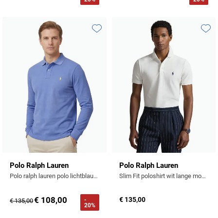
Profuomo
Replay
R2
Reset
Toevoegen aan favorieten
Toevo
Seidensticker
Roy Robson
State of Art
Schiesser
Tommy Hilfiger
Seidensticker
Vanguard
Slater
State of Art
Polo Ralph Lauren
Polo Ralph Lauren
Superdry
Polo ralph lauren polo lichtblauw katoen effen
Slim Fit poloshirt wit lange mouw
Tenson
€ 108,00
€ 135,00
-
€ 135,00
20%
Thomas Maine