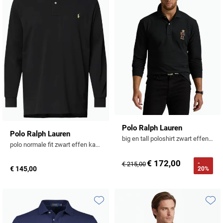
Polo Ralph Lauren
Polo Ralph Lauren
big en tall poloshirt zwart effen katoen
polo normale fit zwart effen katoen Big & Tall
€ 172,00
-
€ 215,00
€ 145,00
20%
Toevoegen aan favorieten
Toevo