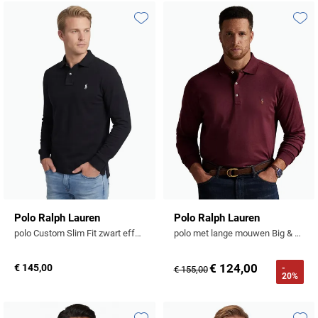
Toevoegen aan favorieten
Toevo
Polo Ralph Lauren
Polo Ralph Lauren
polo Custom Slim Fit zwart effen katoen normale fit
polo met lange mouwen Big & Tall bordeaux
€ 124,00
€ 145,00
-
€ 155,00
20%