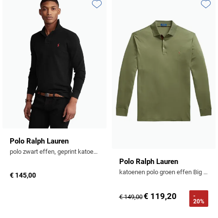
Toevoegen aan favorieten
Toevo
Polo Ralph Lauren
polo zwart effen, geprint katoen slim fit
Polo Ralph Lauren
katoenen polo groen effen Big & Tall
€ 145,00
€ 119,20
-
€ 149,00
20%