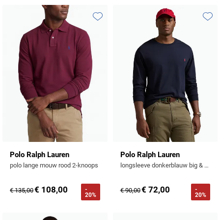
Tommy Hilfiger
Tramarossa
Toevoegen aan favorieten
Toevo
UBR
Vanguard
William Lockie
Alle Merken
Polo Ralph Lauren
Polo Ralph Lauren
polo lange mouw rood 2-knoops
longsleeve donkerblauw big & tall
€ 108,00
€ 72,00
-
-
€ 135,00
€ 90,00
20%
20%