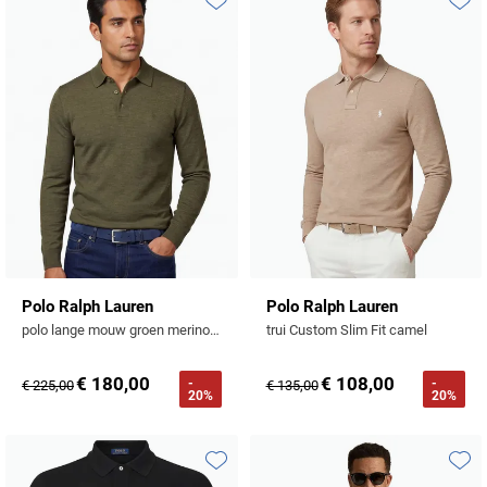
Toevoegen aan favorieten
Toevo
Polo Ralph Lauren
Polo Ralph Lauren
polo lange mouw groen merinowol
trui Custom Slim Fit camel
€ 180,00
€ 108,00
-
-
€ 225,00
€ 135,00
20%
20%
Toevoegen aan favorieten
Toevo