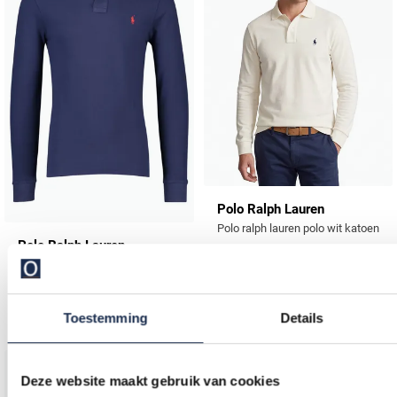
Polo Ralph Lauren
Polo ralph lauren polo wit katoen
Polo Ralph Lauren
katoenen polo kobaltblauw Big & Tall
€ 108,00
-
€ 135,00
20%
€ 116,00
-
€ 145,00
Toestemming
Details
20%
Deze website maakt gebruik van cookies
Toevoegen aan favorieten
Toevo