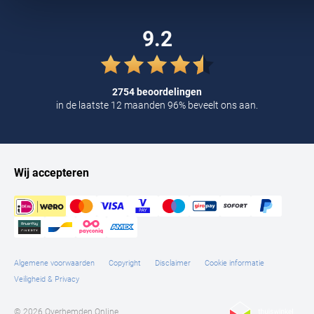
Tommy Hilfiger
9.2
Tramarossa
UBR
Vanguard
2754 beoordelingen
in de laatste 12 maanden 96% beveelt ons aan.
William Lockie
Alle Merken
Wij accepteren
Algemene voorwaarden
Copyright
Disclaimer
Cookie informatie
Veiligheid & Privacy
© 2026 Overhemden Online