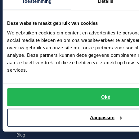
Toestemming
Details
Klantenservice
Profuomo
Replay
Actievoorwaarden
R2
Reset
Deze website maakt gebruik van cookies
Seidensticker
Winkel
We gebruiken cookies om content en advertenties te persona
Roy Robson
social media te bieden en om ons websiteverkeer te analyse
State of Art
Schiesser
Winkel & Openingstijden
over uw gebruik van onze site met onze partners voor social
Tommy Hilfiger
analyse. Deze partners kunnen deze gegevens combineren me
Seidensticker
Contact
aan ze heeft verstrekt of die ze hebben verzameld op basis
Vanguard
services.
Bert Schrier Herenmode
Breestraat 152 - 154
Slater
2311 CX Leiden
State of Art
Oké
Superdry
Voor jou
Aanpassen
Tenson
Kortingscode
Thomas Maine
Blog