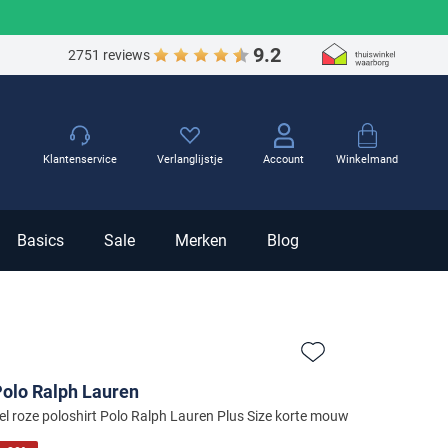
9.2
2751 reviews
Winkelmand
Klantenservice
Verlanglijstje
Account
Basics
Sale
Merken
Blog
Zet bij favorieten
olo Ralph Lauren
el roze poloshirt Polo Ralph Lauren Plus Size korte mouw