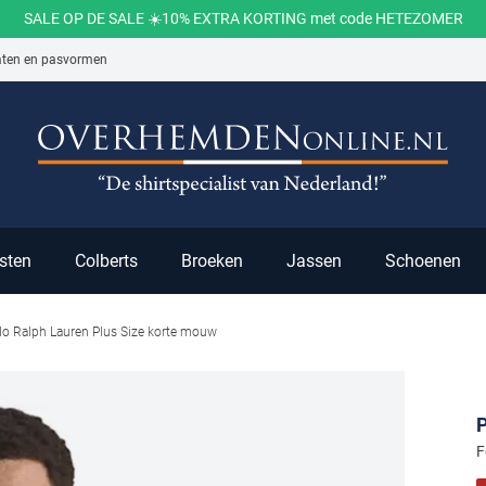
SALE OP DE SALE ☀️10% EXTRA KORTING met code HETEZOMER
aten en pasvormen
ch
sten
Colberts
Broeken
Jassen
Schoenen
olo Ralph Lauren Plus Size korte mouw
P
F