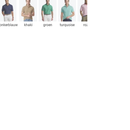
onkerblauw
khaki
groen
turquoise
roze
blauw
roze