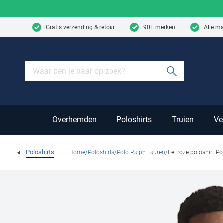
Skip to content
Gratis verzending & retour
90+ merken
Alle m
Submit sear
Overhemden
Poloshirts
Truien
Ve
Poloshirts
Home
Poloshirts
Polo Ralph Lauren
Fel roze poloshirt P