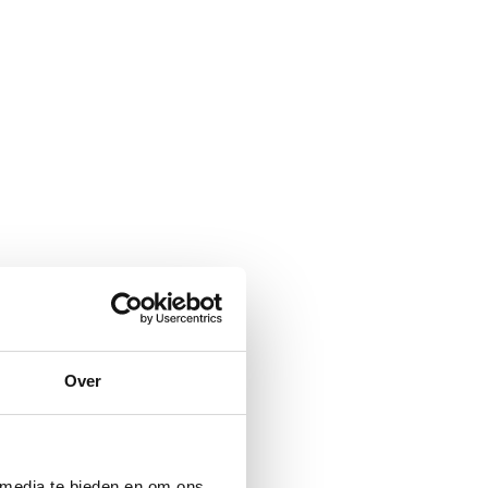
Over
 media te bieden en om ons