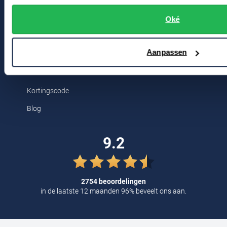
Bert Schrier Herenmode
Tommy Hilfiger
Oké
Breestraat 152 - 154
Tramarossa
2311 CX Leiden
UBR
Aanpassen
Vanguard
Voor jou
William Lockie
Kortingscode
Alle Merken
Blog
9.2
2754 beoordelingen
in de laatste 12 maanden 96% beveelt ons aan.