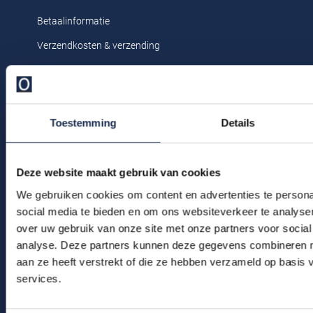
Profuomo
Replay
Betaalinformatie
R2
Verzendkosten & verzending
Reset
Seidensticker
Ruilen & retourneren
Roy Robson
State of Art
Klachtenafhandeling
Schiesser
Tommy Hilfiger
Veelgestelde vragen
Toestemming
Details
Seidensticker
Kledingonderhoud
Vanguard
Klantenservice
Deze website maakt gebruik van cookies
Slater
Actievoorwaarden
We gebruiken cookies om content en advertenties te persona
social media te bieden en om ons websiteverkeer te analyse
State of Art
over uw gebruik van onze site met onze partners voor social
Winkel
analyse. Deze partners kunnen deze gegevens combineren me
Superdry
aan ze heeft verstrekt of die ze hebben verzameld op basis
Winkel & Openingstijden
Tenson
services.
Contact
Thomas Maine