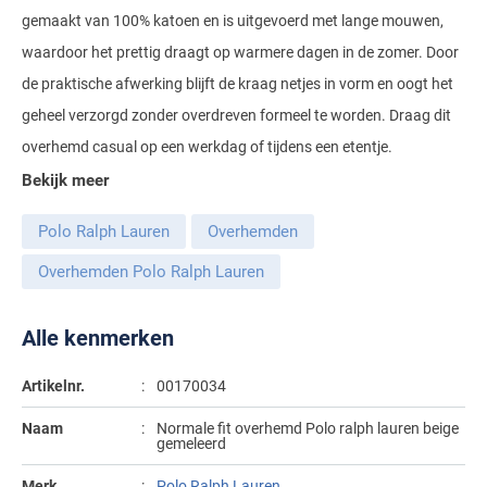
gemaakt van 100% katoen en is uitgevoerd met lange mouwen,
Gant
Giordano
Lacoste
Camel Active
Lyle & Scott
Casa Moda
waardoor het prettig draagt op warmere dagen in de zomer. Door
New Zealand
Giorgio
Maerz
Casa Moda
Polo Ralph Lauren
Mac
de praktische afwerking blijft de kraag netjes in vorm en oogt het
Cast Iron
COM4
People of Shibuya
John Miller
New Zealand
geheel verzorgd zonder overdreven formeel te worden. Draag dit
Cast Iron
Profuomo
Meyer
Cavallaro
Diesel
Pierre Cardin
Lacoste
overhemd casual op een werkdag of tijdens een etentje.
Olymp
Cavallaro
State of Art
New Zealand
Fred Perry
Eurex
Bekijk meer
Polo Ralph Lauren
Polo Ralph Lauren
Desoto
Superdry
Olymp
Gant
Gardeur
Portofino
Polo Ralph Lauren
Overhemden
Tommy Hilfiger
Pierre Cardin
Ledub
Lacoste
Mac
Reset
Overhemden Polo Ralph Lauren
Vanguard
Polo Ralph Lauren
Lyle & Scott
Lyle & Scott
M.E.N.S.
Portofino
Eden Valley
Profuomo
Mac
Alle kenmerken
New Zealand
Meyer
Profuomo
Eterna
State of Art
Maerz
Olymp
New Zealand
State of Art
Eton
Artikelnr.
00170034
Superdry
Magee
Superdry
Gant
R2
Naam
Normale fit overhemd Polo ralph lauren beige
gemeleerd
Tenson
Magnanni
Thomas Maine
Giordano
Replay
Pierre Cardin
Pierre Cardin
Merk
Polo Ralph Lauren