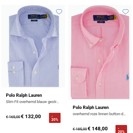
Toevoegen aan favorieten
Toevo
Polo Ralph Lauren
Slim Fit overhemd blauw gestreept katoen
Polo Ralph Lauren
overhemd roze linnen button-down
€ 132,00
-
€ 165,00
20%
€ 148,00
-
€ 185,00
20%