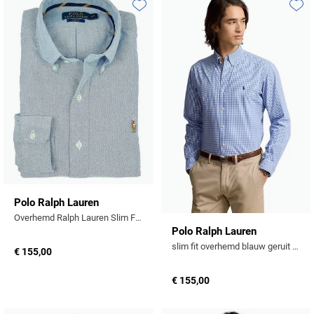
Toevoegen aan favorieten
Toevo
Polo Ralph Lauren
Overhemd Ralph Lauren Slim Fit blue Oxford
Polo Ralph Lauren
slim fit overhemd blauw geruit katoen
€ 155,00
€ 155,00