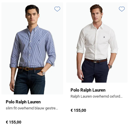
Toevoegen aan favorieten
Toevo
Polo Ralph Lauren
Ralph Lauren overhemd oxford wit Slim Fit
Polo Ralph Lauren
slim fit overhemd blauw gestreept katoen
€ 155,00
€ 155,00