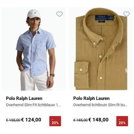
Profuomo
Replay
R2
Reset
Toevoegen aan favorieten
Toevo
Seidensticker
Roy Robson
State of Art
Schiesser
Tommy Hilfiger
Seidensticker
Vanguard
Slater
State of Art
Polo Ralph Lauren
Polo Ralph Lauren
Superdry
Overhemd Slim Fit lichtblauw 100% linnen
Overhemd lichtbruin Slim fit button down boord
Tenson
€ 124,00
€ 148,00
-
-
€ 155,00
€ 185,00
20%
20%
Thomas Maine