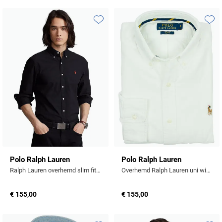
Toevoegen aan favorieten
Toevo
Polo Ralph Lauren
Polo Ralph Lauren
Ralph Lauren overhemd slim fit oxford Black
Overhemd Ralph Lauren uni wit Oxford Slim Fit
€ 155,00
€ 155,00