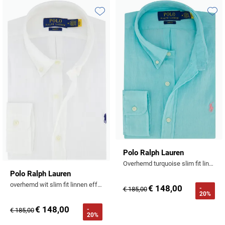
Tommy Hilfiger
Toevoegen aan favorieten
Toevo
Tramarossa
UBR
Vanguard
William Lockie
Alle Merken
Polo Ralph Lauren
Overhemd turquoise slim fit linnen
Polo Ralph Lauren
overhemd wit slim fit linnen effen
€ 148,00
-
€ 185,00
20%
€ 148,00
-
€ 185,00
20%