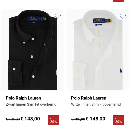
Toevoegen aan favorieten
Toevo
Polo Ralph Lauren
Polo Ralph Lauren
Zwart linnen Slim Fit overhemd
Witte linnen Slim Fit overhemd
€ 148,00
€ 148,00
-
-
€ 185,00
€ 185,00
20%
20%