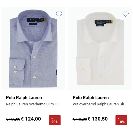
Toevoegen aan favorieten
Toevo
Polo Ralph Lauren
Polo Ralph Lauren
Ralph Lauren overhemd Slim Fit lichtblauw
Wit overhemd Ralph Lauren Slim Fit
€ 124,00
€ 130,50
-
-
€ 155,00
€ 145,00
20%
10%