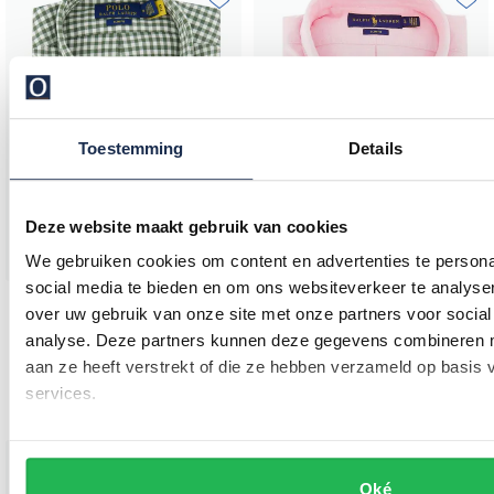
Toevoegen aan favorieten
Toevo
Toestemming
Details
Deze website maakt gebruik van cookies
We gebruiken cookies om content en advertenties te persona
social media te bieden en om ons websiteverkeer te analyse
Polo Ralph Lauren
Polo Ralph Lauren
over uw gebruik van onze site met onze partners voor social
overhemd groen geruit slim fit
Ralph Lauren overhemd oxford Slim Fit roze
analyse. Deze partners kunnen deze gegevens combineren me
aan ze heeft verstrekt of die ze hebben verzameld op basis
€ 124,00
€ 155,00
-
€ 155,00
services.
20%
Oké
Toevoegen aan favorieten
Toevo