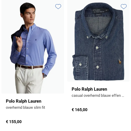
Toevoegen aan favorieten
Toevo
Polo Ralph Lauren
casual overhemd blauw effen denim slim fit
Polo Ralph Lauren
overhemd blauw slim fit
€ 165,00
€ 155,00