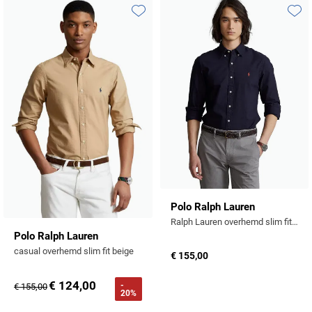
Toevoegen aan favorieten
Toevo
Polo Ralph Lauren
Ralph Lauren overhemd slim fit oxford Navy
Polo Ralph Lauren
casual overhemd slim fit beige
€ 155,00
€ 124,00
-
€ 155,00
20%