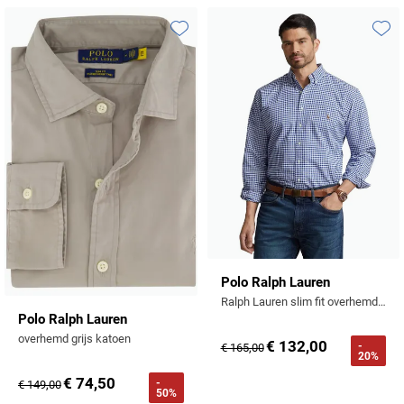
Toevoegen aan favorieten
Toevo
Polo Ralph Lauren
Ralph Lauren slim fit overhemd blauw ruit oxford
Polo Ralph Lauren
overhemd grijs katoen
€ 132,00
-
€ 165,00
20%
€ 74,50
-
€ 149,00
50%