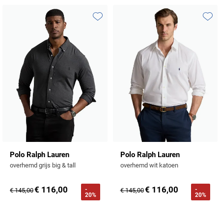
Toevoegen aan favorieten
Toevo
Polo Ralph Lauren
Polo Ralph Lauren
overhemd grijs big & tall
overhemd wit katoen
€ 116,00
€ 116,00
-
-
€ 145,00
€ 145,00
20%
20%