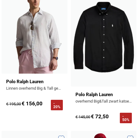
Toevoegen aan favorieten
Toevo
Polo Ralph Lauren
Linnen overhemd Big & Tall gestreept lichtblauw
Polo Ralph Lauren
overhemd Big&Tall zwart katoen normale fit
€ 156,00
-
€ 195,00
20%
€ 72,50
-
€ 145,00
50%