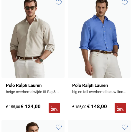
Toevoegen aan favorieten
Toevo
Polo Ralph Lauren
Polo Ralph Lauren
beige overhemd wijde fit Big & Tall Oxford
big en tall overhemd blauw linnen wijde fit
€ 124,00
€ 148,00
-
-
€ 155,00
€ 185,00
20%
20%