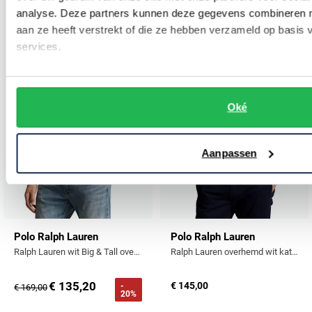
analyse. Deze partners kunnen deze gegevens combineren me
Toevoegen aan favorieten
Toevo
aan ze heeft verstrekt of die ze hebben verzameld op basis
services.
Oké
Aanpassen
Polo Ralph Lauren
Polo Ralph Lauren
Ralph Lauren wit Big & Tall overhemd
Ralph Lauren overhemd wit katoen button-down
€ 135,20
€ 145,00
-
€ 169,00
20%