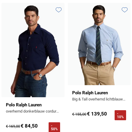
Toevoegen aan favorieten
Toevo
Polo Ralph Lauren
Big & Tall overhemd lichtblauw effen katoen
Polo Ralph Lauren
overhemd donkerblauw corduroy Big & Tall
€ 139,50
-
€ 155,00
10%
€ 84,50
-
€ 169,00
50%