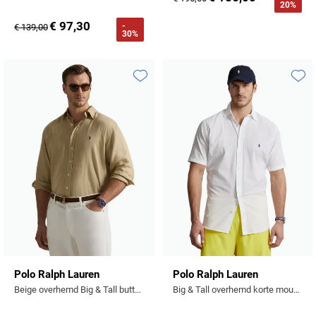
20%
Profuomo
Replay
€ 97,30
-
€ 139,00
30%
R2
Reset
Seidensticker
Roy Robson
State of Art
Toevoegen aan favorieten
Toevo
Schiesser
Tommy Hilfiger
Seidensticker
Vanguard
Slater
State of Art
Superdry
Tenson
Polo Ralph Lauren
Polo Ralph Lauren
Beige overhemd Big & Tall button-down boord
Big & Tall overhemd korte mouw wit effen
Thomas Maine