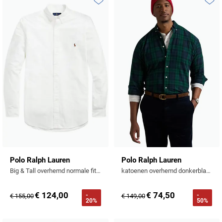
Toevoegen aan favorieten
Toevo
Polo Ralph Lauren
Polo Ralph Lauren
Big & Tall overhemd normale fit wit effen 100% katoen
katoenen overhemd donkerblauw Big & Tall
€ 124,00
€ 74,50
-
-
€ 155,00
€ 149,00
20%
50%