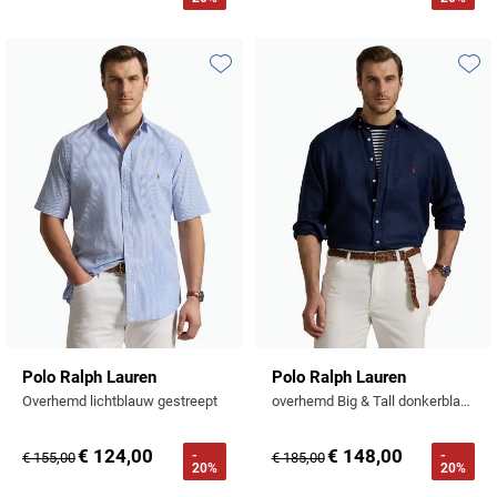
Toevoegen aan favorieten
Toevo
Polo Ralph Lauren
Polo Ralph Lauren
Overhemd lichtblauw gestreept
overhemd Big & Tall donkerblauw linnen
€ 124,00
€ 148,00
-
-
€ 155,00
€ 185,00
20%
20%