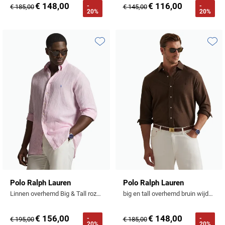
€ 148,00
€ 116,00
-
-
€ 185,00
€ 145,00
Tommy Hilfiger
20%
20%
Tramarossa
UBR
Toevoegen aan favorieten
Toevo
Vanguard
William Lockie
Alle Merken
Polo Ralph Lauren
Polo Ralph Lauren
Linnen overhemd Big & Tall roze wit strepen
big en tall overhemd bruin wijde fit jersey
€ 156,00
€ 148,00
-
-
€ 195,00
€ 185,00
20%
20%