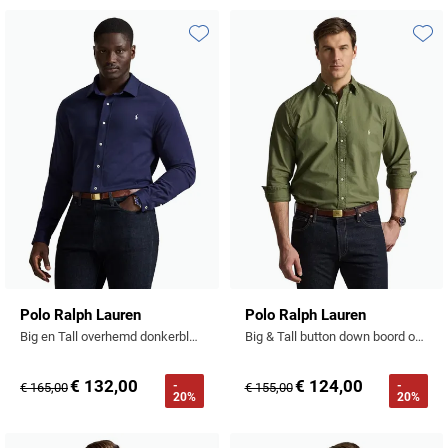
Toevoegen aan favorieten
Toevo
Polo Ralph Lauren
Polo Ralph Lauren
Big en Tall overhemd donkerblauw katoen jersey
Big & Tall button down boord overhemd groen effen
€ 132,00
€ 124,00
-
-
€ 165,00
€ 155,00
20%
20%