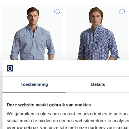
Toevoegen aan favorieten
Toevo
Toestemming
Details
Polo Ralph Lauren
Polo Ralph Lauren
overhemd blauw gestreept
Big & Tall overhemd normale fit blauw geruit katoen met logo
Deze website maakt gebruik van cookies
€ 124,00
€ 124,00
-
-
We gebruiken cookies om content en advertenties te persona
€ 155,00
€ 155,00
20%
20%
social media te bieden en om ons websiteverkeer te analyse
over uw gebruik van onze site met onze partners voor social