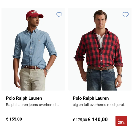
Toevoegen aan favorieten
Toevo
Polo Ralph Lauren
Polo Ralph Lauren
Ralph Lauren jeans overhemd Slim Fit midblue denim
big en tall overhemd rood geruit wijde fit
€ 140,00
€ 155,00
-
€ 175,00
20%