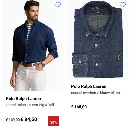
Toevoegen aan favorieten
Toevo
Polo Ralph Lauren
casual overhemd blauw effen denim slim fit
Polo Ralph Lauren
Hemd Ralph Lauren Big & Tall donkerblauw
€ 165,00
€ 84,50
-
€ 169,00
50%