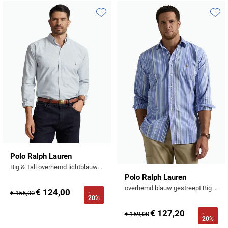
Toevoegen aan favorieten
Toevo
Polo Ralph Lauren
Big & Tall overhemd lichtblauw katoen
Polo Ralph Lauren
overhemd blauw gestreept Big & Tall
€ 124,00
-
€ 155,00
20%
€ 127,20
-
€ 159,00
20%