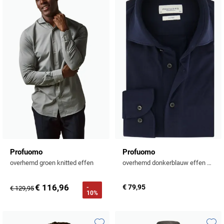
Toevoegen aan favorieten
Toevo
Profuomo
Profuomo
overhemd groen knitted effen
overhemd donkerblauw effen knitted slim fit
€ 116,96
€ 79,95
-
€ 129,95
10%