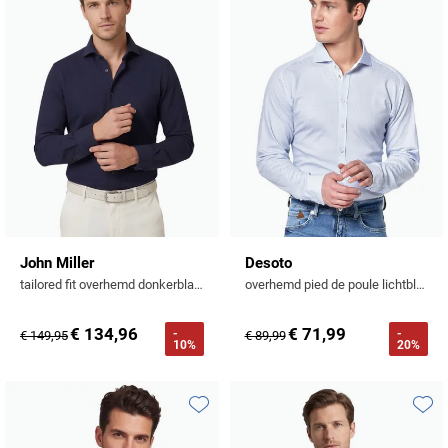
Toevoegen aan favorieten
Toevo
John Miller
Desoto
tailored fit overhemd donkerblauw
overhemd pied de poule lichtblauw
€ 134,96
€ 71,99
-
-
€ 149,95
€ 89,99
10%
20%
Toevoegen aan favorieten
Toevo