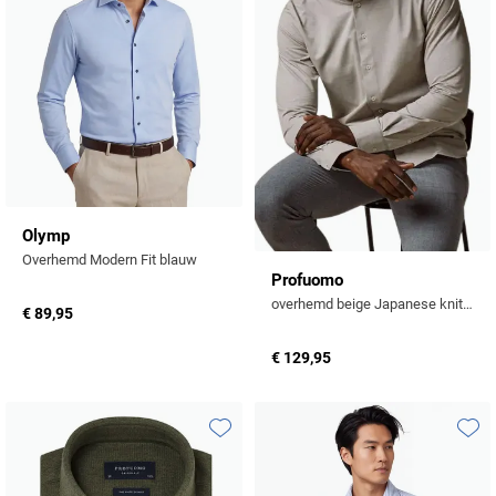
Olymp
Overhemd Modern Fit blauw
Profuomo
overhemd beige Japanese knitted Slim Fit
€ 89,95
€ 129,95
Toevoegen aan favorieten
Toevo