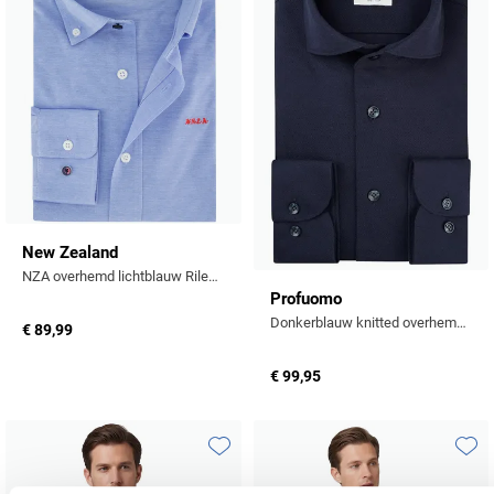
New Zealand
NZA overhemd lichtblauw Riley knitted button-down collar
Profuomo
Donkerblauw knitted overhemd slim fit
€ 89,99
€ 99,95
Toevoegen aan favorieten
Toevo