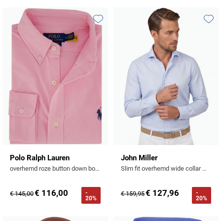
Profuomo
Replay
R2
Toevoegen aan favorieten
Toevo
Reset
Seidensticker
Roy Robson
State of Art
Schiesser
Tommy Hilfiger
Seidensticker
Vanguard
Slater
State of Art
Polo Ralph Lauren
John Miller
overhemd roze button down boord knitted
Slim fit overhemd wide collar mouwlengte 7 lichtblauw
Superdry
Tenson
€ 116,00
€ 127,96
-
-
€ 145,00
€ 159,95
20%
20%
Thomas Maine