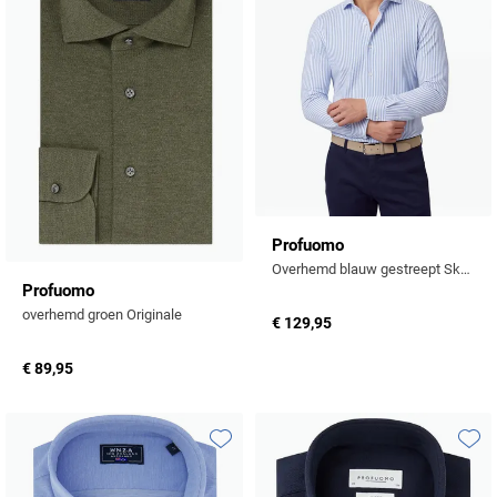
Profuomo
Overhemd blauw gestreept Sky Blue
Profuomo
overhemd groen Originale
€ 129,95
€ 89,95
Toevoegen aan favorieten
Toevo