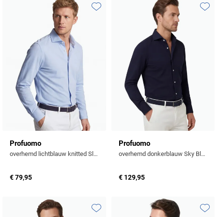
Toevoegen aan favorieten
Toevo
Profuomo
Profuomo
overhemd lichtblauw knitted Slim Fit
overhemd donkerblauw Sky Blue Slim Fit
€ 79,95
€ 129,95