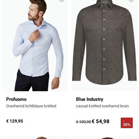
Toevoegen aan favorieten
Toevo
Profuomo
Blue Industry
Overhemd lichtblauw knitted
casual knitted overhemd bruin
€ 54,98
€ 129,95
-
€ 109,95
50%