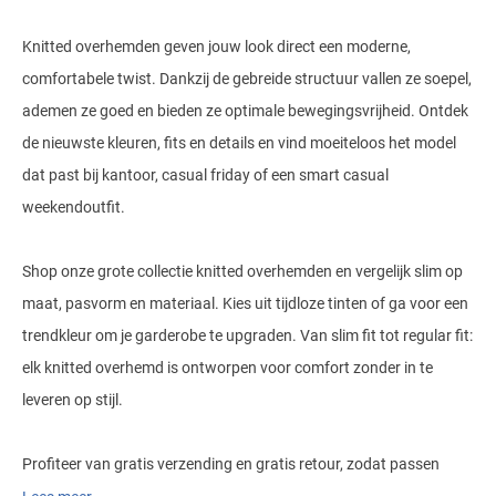
Knitted overhemden geven jouw look direct een moderne,
comfortabele twist. Dankzij de gebreide structuur vallen ze soepel,
ademen ze goed en bieden ze optimale bewegingsvrijheid. Ontdek
de nieuwste kleuren, fits en details en vind moeiteloos het model
dat past bij kantoor, casual friday of een smart casual
weekendoutfit.
Shop onze grote collectie knitted overhemden en vergelijk slim op
maat, pasvorm en materiaal. Kies uit tijdloze tinten of ga voor een
trendkleur om je garderobe te upgraden. Van slim fit tot regular fit:
elk knitted overhemd is ontworpen voor comfort zonder in te
leveren op stijl.
Profiteer van gratis verzending en gratis retour, zodat passen
thuis eenvoudig en risicoloos is. Bestel vandaag tegen scherpe