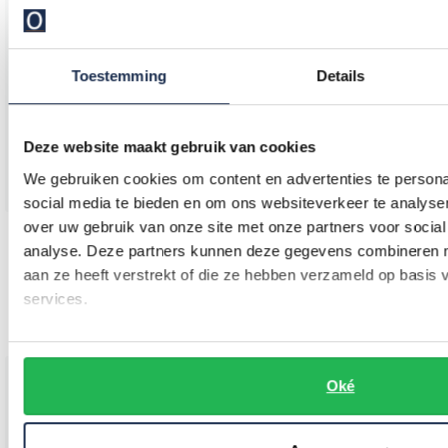
Toestemming
Details
Deze website maakt gebruik van cookies
We gebruiken cookies om content en advertenties te persona
social media te bieden en om ons websiteverkeer te analyse
over uw gebruik van onze site met onze partners voor social
Profuomo
John Miller
analyse. Deze partners kunnen deze gegevens combineren me
Wit overhemd Japanese knitted
tailored fit knitted overhemd zwart
aan ze heeft verstrekt of die ze hebben verzameld op basis
services.
€ 134,96
€ 129,95
-
€ 149,95
10%
Oké
Toevoegen aan favorieten
Toevo