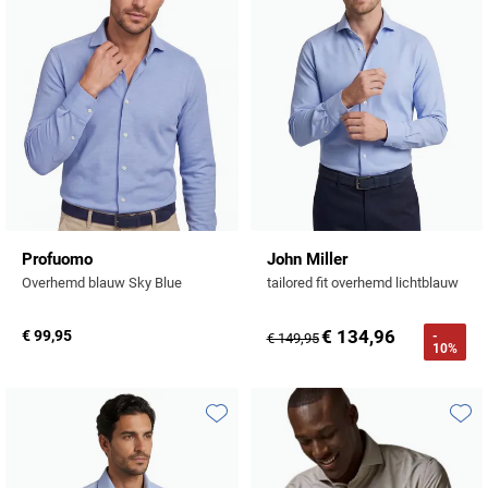
Profuomo
John Miller
Overhemd blauw Sky Blue
tailored fit overhemd lichtblauw
€ 134,96
€ 99,95
-
€ 149,95
10%
Toevoegen aan favorieten
Toevo