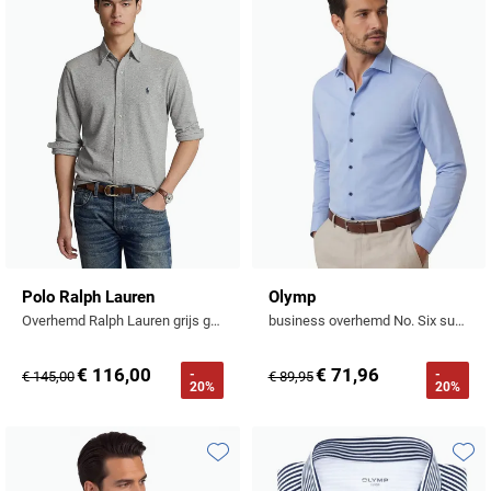
Toevoegen aan favorieten
Toevo
Polo Ralph Lauren
Olymp
Overhemd Ralph Lauren grijs gemeleerd
business overhemd No. Six super slim lichtblauw
€ 116,00
€ 71,96
-
-
€ 145,00
€ 89,95
20%
20%
Toevoegen aan favorieten
Toevo