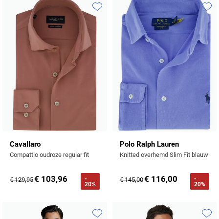
Tommy Hilfiger
Toevoegen aan favorieten
Toevo
Tramarossa
UBR
Vanguard
William Lockie
Alle Merken
Cavallaro
Polo Ralph Lauren
Compattio oudroze regular fit
Knitted overhemd Slim Fit blauw
€ 103,96
€ 116,00
-
-
€ 129,95
€ 145,00
20%
20%