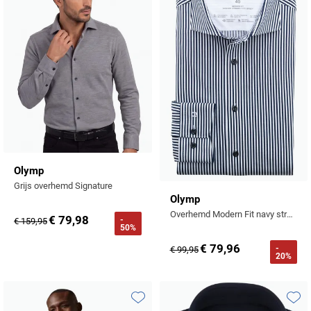
Olymp
Grijs overhemd Signature
Olymp
Overhemd Modern Fit navy streep
€ 79,98
-
€ 159,95
50%
€ 79,96
-
€ 99,95
20%