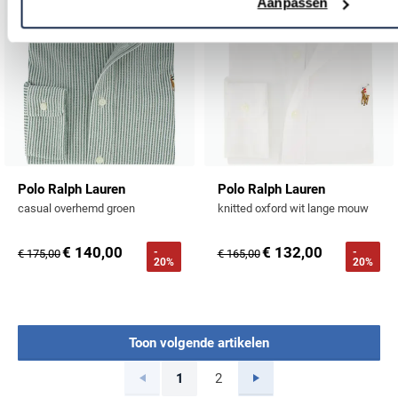
Aanpassen
Polo Ralph Lauren
Polo Ralph Lauren
casual overhemd groen
knitted oxford wit lange mouw
€ 140,00
€ 132,00
-
-
€ 175,00
€ 165,00
20%
20%
Toon volgende artikelen
Vorige
Volgende
1
2
Current Page
Page