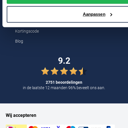
2311 CX Leiden
Tommy Hilfiger
Aanpassen
Tramarossa
Voor jou
UBR
Kortingscode
Vanguard
Blog
William Lockie
9.2
Alle Merken
2751 beoordelingen
in de laatste 12 maanden 96% beveelt ons aan.
Wij accepteren