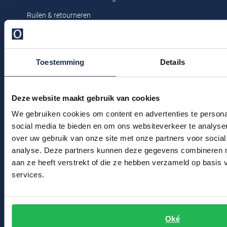
Profuomo
Replay
Ruilen & retourneren
R2
Klachtenafhandeling
Reset
Seidensticker
Veelgestelde vragen
Roy Robson
Toestemming
Details
State of Art
Kledingonderhoud
Schiesser
Tommy Hilfiger
Klantenservice
Seidensticker
Deze website maakt gebruik van cookies
Actievoorwaarden
Vanguard
We gebruiken cookies om content en advertenties te persona
social media te bieden en om ons websiteverkeer te analyse
Winkel
over uw gebruik van onze site met onze partners voor social
Slater
analyse. Deze partners kunnen deze gegevens combineren me
Winkel & Openingstijden
State of Art
aan ze heeft verstrekt of die ze hebben verzameld op basis
Contact
services.
Superdry
Tenson
Bert Schrier Herenmode
Breestraat 152 - 154
Thomas Maine
Oké