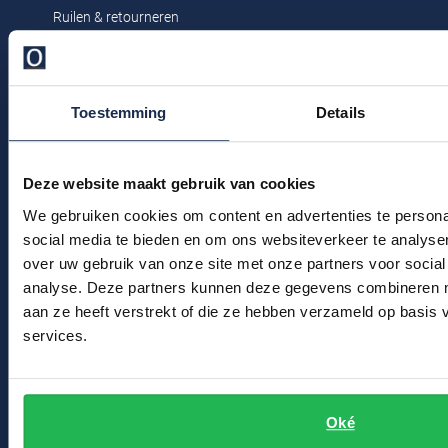
Profuomo
Ruilen & retourneren
Replay
Klachtenafhandeling
R2
Reset
Veelgestelde vragen
Seidensticker
Roy Robson
Toestemming
Details
Kledingonderhoud
State of Art
Schiesser
Klantenservice
Tommy Hilfiger
Seidensticker
Deze website maakt gebruik van cookies
Actievoorwaarden
Vanguard
We gebruiken cookies om content en advertenties te persona
social media te bieden en om ons websiteverkeer te analyse
Winkel
over uw gebruik van onze site met onze partners voor social
Slater
analyse. Deze partners kunnen deze gegevens combineren me
Winkel & Openingstijden
aan ze heeft verstrekt of die ze hebben verzameld op basis
State of Art
Contact
services.
Superdry
Bert Schrier Herenmode
Tenson
Breestraat 152 - 154
Oké
Thomas Maine
2311 CX Leiden