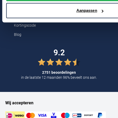
Tommy Hilfiger
Aanpassen
Voor jou
Tramarossa
UBR
Kortingscode
Vanguard
Blog
William Lockie
9.2
Alle Merken
2751 beoordelingen
in de laatste 12 maanden 96% beveelt ons aan.
Wij accepteren