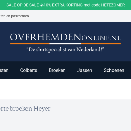
SALE OP DE SALE ☀️10% EXTRA KORTING met code HETEZOMER
aten en pasvormen
ch
sten
Colberts
Broeken
Jassen
Schoenen
rte broeken Meyer