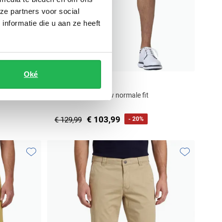
ze partners voor social
nformatie die u aan ze heeft
Oké
Meyer
Chino shorts blauw normale fit
€ 103,99
€ 129,99
- 20%
Toevoegen aan favorieten
Toevoegen aa