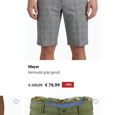
Meyer
bermuda grijs geruit
€ 76,99
€ 109,99
- 30%
Toevoegen aan favorieten
Toevoegen aa