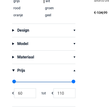
Shorts ch
grijs
wit
rood
groen
€ 134,99
oranje
geel
Design
Model
Materiaal
Prijs
Range slider min value
Range slider max value
€
tot
€
Minimum value input
Maximum value input