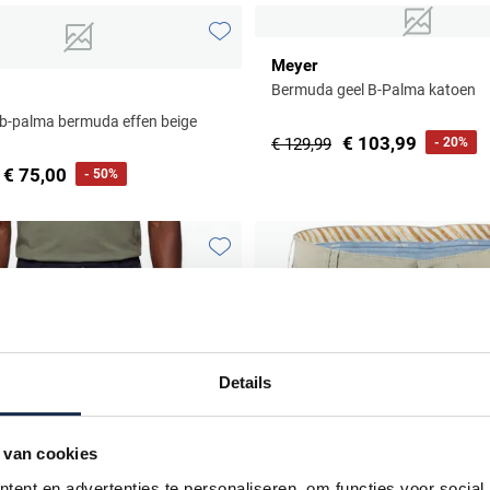
Toevoegen aan favorieten
Meyer
Bermuda geel B-Palma katoen
b-palma bermuda effen beige
€ 103,99
€ 129,99
- 20%
€ 75,00
- 50%
Toevoegen aan favorieten
Details
 van cookies
ent en advertenties te personaliseren, om functies voor social