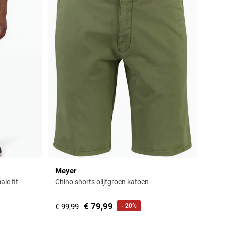
Meyer
le fit
Chino shorts olijfgroen katoen
€ 79,99
€ 99,99
- 20%