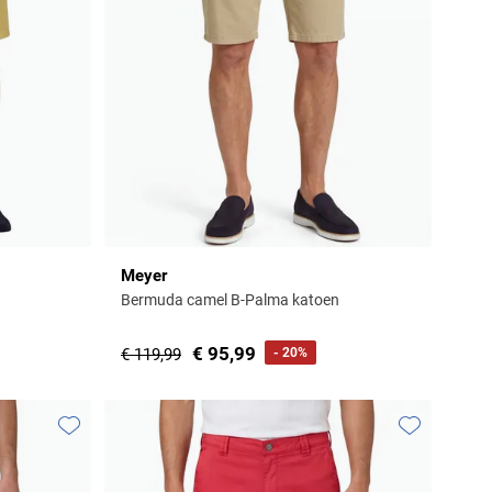
Meyer
Bermuda camel B-Palma katoen
€ 95,99
€ 119,99
- 20%
Toevoegen aan favorieten
Toevoegen aa