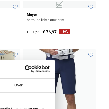
Toevoegen aan favorieten
Toevoegen aa
Meyer
bermuda lichtblauw print
€ 76,97
€ 109,95
- 30%
Toevoegen aan favorieten
Toevoegen aa
Over
 media te bieden en om ons