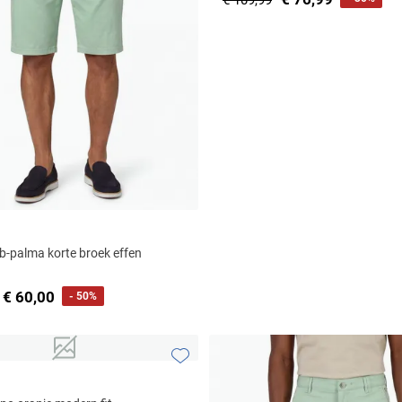
€ 109,99
b-palma korte broek effen
€ 60,00
- 50%
Toevoegen aan favorieten