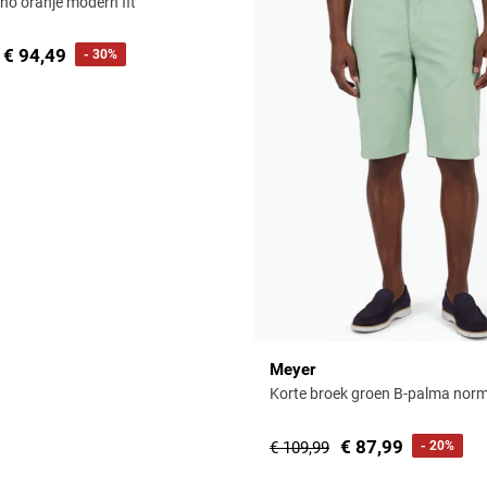
ino oranje modern fit
€ 94,49
- 30%
Meyer
Korte broek groen B-palma norma
€ 87,99
€ 109,99
- 20%