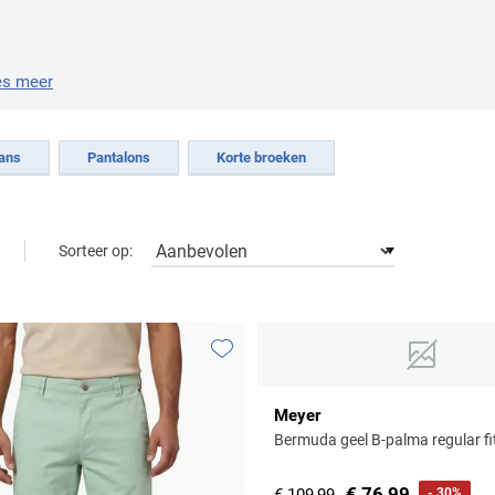
es meer
ans
Pantalons
Korte broeken
Sorteer op:
Toevoegen aan favorieten
Meyer
Bermuda geel B-palma regular fi
€ 76,99
- 30%