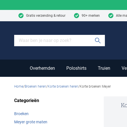
Skip to content
Gratis verzending & retour
90+ merken
Alle m
Submit sear
Overhemden
Poloshirts
Truien
Ve
Home
Broeken heren
Korte broeken heren
Korte broeken Meyer
Categorieën
Ko
Broeken
Meyer grote maten