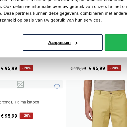
. Ook delen we informatie over uw gebruik van onze site met on
e. Deze partners kunnen deze gegevens combineren met andere i
erzameld op basis van uw gebruik van hun services.
Aanpassen
Meyer
donkerblauw B-Palma katoen
Shorts khaki katoen 5-pocket
€ 95,99
€ 95,99
- 20%
€ 119,99
- 20%
Toevoegen aan favorieten
creme B-Palma katoen
€ 95,99
- 20%