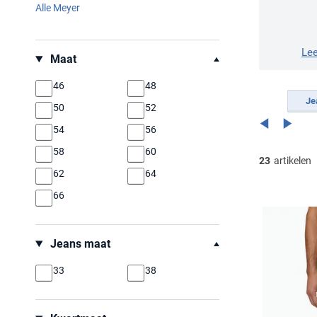
Alle Meyer
Filteren op
Le
Maat
46
48
Je
50
52
54
56
58
60
23
artikelen
62
64
66
Jeans maat
33
38