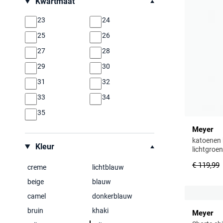
Kwartmaat
23
24
25
26
27
28
29
30
31
32
33
34
35
Meyer
katoenen 
Kleur
lichtgroen
€ 119,99
creme
lichtblauw
beige
blauw
camel
donkerblauw
bruin
khaki
Meyer