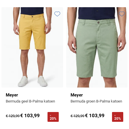
Tommy Hilfiger
Tramarossa
Toevoegen aan favorieten
Toevo
UBR
Vanguard
William Lockie
Alle Merken
Meyer
Meyer
Bermuda geel B-Palma katoen
Bermuda groen B-Palma katoen
€ 103,99
€ 103,99
-
-
€ 129,99
€ 129,99
20%
20%