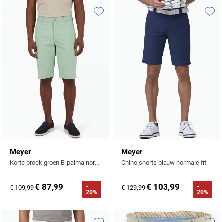
Toevoegen aan favorieten
Toevo
Meyer
Meyer
Korte broek groen B-palma normale fit
Chino shorts blauw normale fit
€ 87,99
€ 103,99
-
-
€ 109,99
€ 129,99
20%
20%