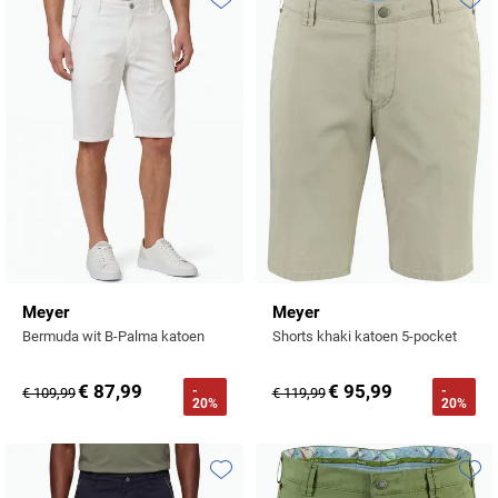
Toevoegen aan favorieten
Toevo
Meyer
Meyer
Bermuda wit B-Palma katoen
Shorts khaki katoen 5-pocket
€ 87,99
€ 95,99
-
-
€ 109,99
€ 119,99
20%
20%
Toevoegen aan favorieten
Toevo