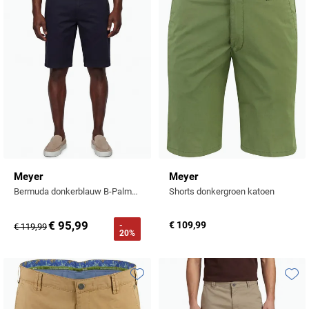
Meyer
Meyer
Bermuda donkerblauw B-Palma katoen
Shorts donkergroen katoen
€ 95,99
€ 109,99
-
€ 119,99
20%
Toevoegen aan favorieten
Toevo