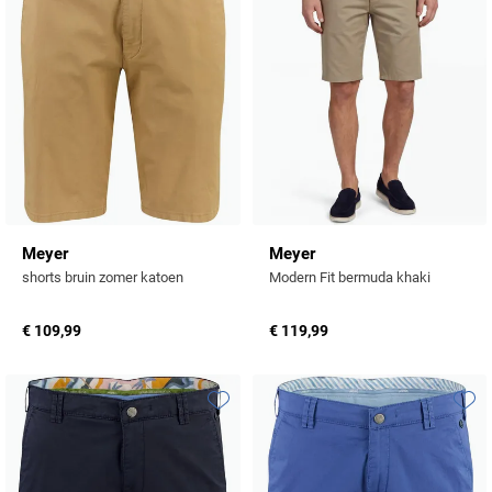
Meyer
Meyer
shorts bruin zomer katoen
Modern Fit bermuda khaki
€ 109,99
€ 119,99
Toevoegen aan favorieten
Toevo