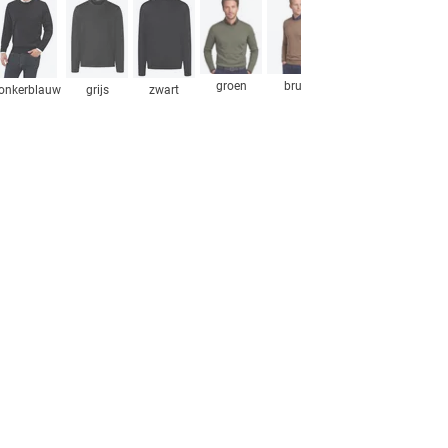
groen
bruin
bordeaux
lichtbl
onkerblauw
grijs
zwart