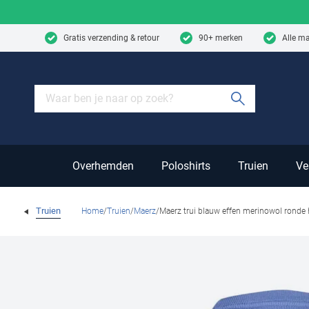
Skip to content
Gratis verzending & retour
90+ merken
Alle m
Submit sear
Overhemden
Poloshirts
Truien
Ve
Truien
Home
Truien
Maerz
Maerz trui blauw effen merinowol ronde 