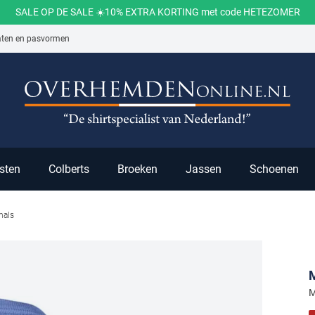
SALE OP DE SALE ☀️10% EXTRA KORTING met code HETEZOMER
aten en pasvormen
ch
sten
Colberts
Broeken
Jassen
Schoenen
hals
M