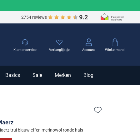
9.2
2754 reviews
Winkelmand
Klantenservice
Verlanglijstje
Account
Basics
Sale
Merken
Blog
Zet bij favorieten
Maerz
aerz trui blauw effen merinowol ronde hals