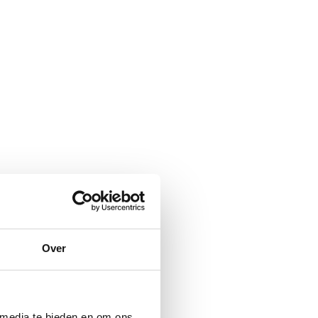
Over
 media te bieden en om ons