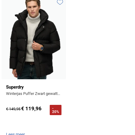
Tommy Hilfiger
Toevoegen aan favorieten
Tramarossa
UBR
Vanguard
William Lockie
Alle Merken
Superdry
Winterjas Puffer Zwart gewatteerd
€ 119,96
-
€ 149,95
20%
Lees meer