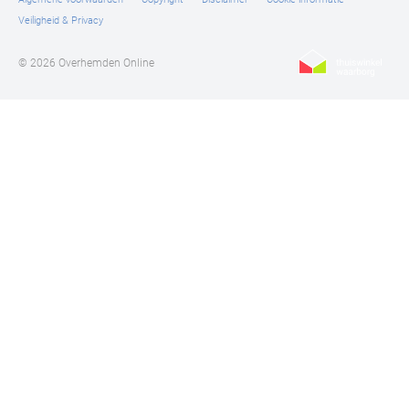
Tommy Hilfiger
Veiligheid & Privacy
Tramarossa
© 2026 Overhemden Online
UBR
Vanguard
William Lockie
Alle Merken