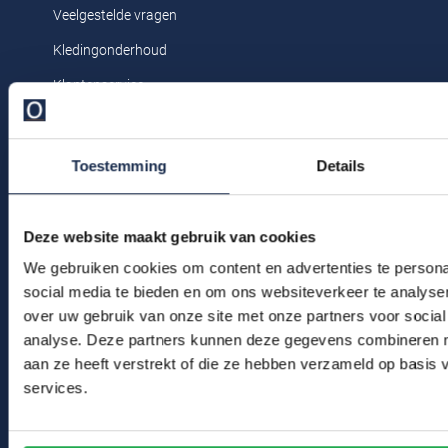
Tommy Hilfiger
Meyer
Tommy Hilfiger
Veelgestelde vragen
John Miller
State of Art
Polo Ralph Lauren
Polo Ralph Lauren
UBR
Michaelis
Kledingonderhoud
Vanguard
Ledub
Superdry
Portofino
Replay
Vanguard
New Zealand
Klantenservice
William Lockie
New Zealand
Tenson
Profuomo
Roy Robson
Wellington of Bilmore
Olymp
Actievoorwaarden
Olymp
Tommy Hilfiger
R2
Superdry
People of Shibuya
Toestemming
Details
Polo Ralph Lauren
Tramarossa
Winkel
State of Art
Tommy Hilfiger
Portofino
Vanguard
Superdry
Tramarossa
Winkel & Openingstijden
Deze website maakt gebruik van cookies
Pierre Cardin
Contact
Tommy Hilfiger
Vanguard
We gebruiken cookies om content en advertenties te persona
Deals
Polo Ralph Lauren
social media te bieden en om ons websiteverkeer te analyse
Vanguard
Bert Schrier Herenmode
over uw gebruik van onze site met onze partners voor social
Portofino
Overhemden tot €40
Breestraat 152 - 154
analyse. Deze partners kunnen deze gegevens combineren me
aan ze heeft verstrekt of die ze hebben verzameld op basis
Profuomo
2311 CX Leiden
Overhemden tot €60
services.
R2
Voor jou
Rehab