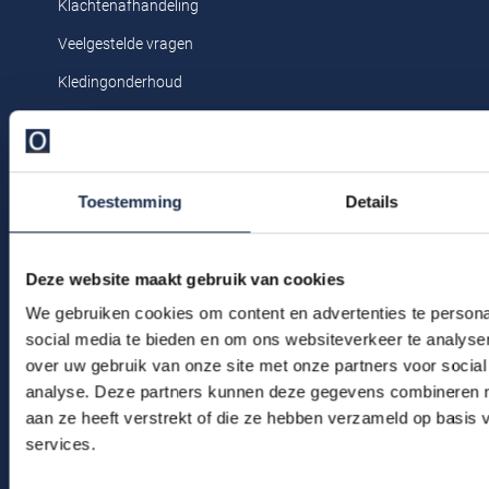
Klachtenafhandeling
Tommy Hilfiger
Meyer
Tommy Hilfiger
John Miller
State of Art
Polo Ralph Lauren
Polo Ralph Lauren
Veelgestelde vragen
UBR
Michaelis
Vanguard
Ledub
Superdry
Portofino
Replay
Kledingonderhoud
Vanguard
New Zealand
William Lockie
New Zealand
Tenson
Profuomo
Roy Robson
Klantenservice
Wellington of Bilmore
Olymp
Olymp
Tommy Hilfiger
R2
Superdry
Actievoorwaarden
People of Shibuya
Polo Ralph Lauren
Tramarossa
State of Art
Tommy Hilfiger
Toestemming
Details
Winkel
Portofino
Vanguard
Superdry
Tramarossa
Winkel & Openingstijden
Pierre Cardin
Deze website maakt gebruik van cookies
Tommy Hilfiger
Vanguard
Deals
Contact
We gebruiken cookies om content en advertenties te persona
Polo Ralph Lauren
Vanguard
social media te bieden en om ons websiteverkeer te analyse
Portofino
Bert Schrier Herenmode
Overhemden tot €40
over uw gebruik van onze site met onze partners voor social
analyse. Deze partners kunnen deze gegevens combineren me
Breestraat 152 - 154
Profuomo
Overhemden tot €60
aan ze heeft verstrekt of die ze hebben verzameld op basis
2311 CX Leiden
R2
services.
Rehab