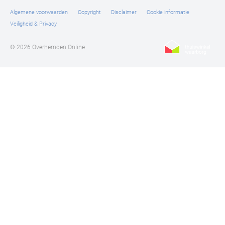
Tommy Hilfiger
Algemene voorwaarden
Copyright
Disclaimer
Cookie informatie
Veiligheid & Privacy
Tramarossa
UBR
© 2026 Overhemden Online
Vanguard
William Lockie
Alle Merken