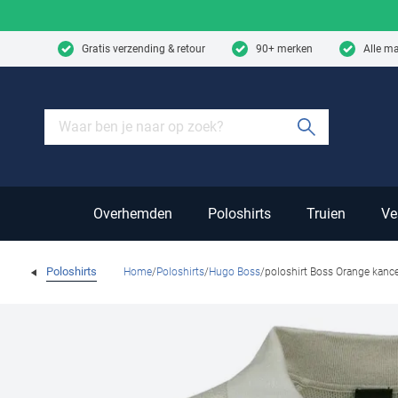
Skip to content
Gratis verzending & retour
90+ merken
Alle m
Submit sear
Overhemden
Poloshirts
Truien
Ve
Poloshirts
Home
Poloshirts
Hugo Boss
poloshirt Boss Orange kancel