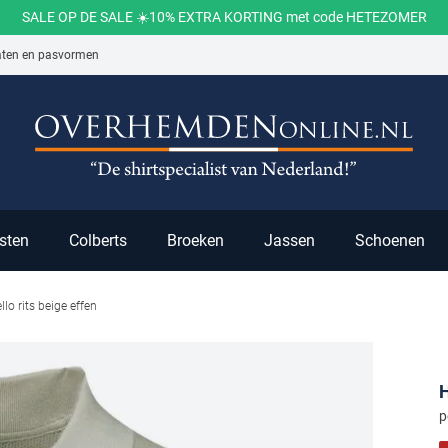
SALE OP DE SALE ☀️10% EXTRA KORTING met code HETEZOMER
aten en pasvormen
ch
sten
Colberts
Broeken
Jassen
Schoenen
lo rits beige effen
p