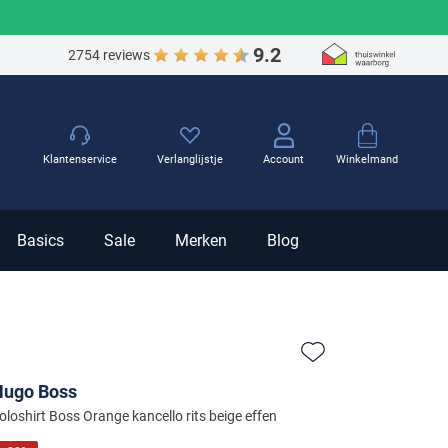
9.2
2754 reviews
Winkelmand
Klantenservice
Verlanglijstje
Account
Basics
Sale
Merken
Blog
Zet bij favorieten
Hugo Boss
oloshirt Boss Orange kancello rits beige effen