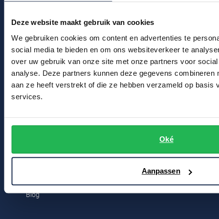
Actievoorwaarden
Profuomo
Replay
Deze website maakt gebruik van cookies
R2
Winkel
Reset
We gebruiken cookies om content en advertenties te persona
Seidensticker
social media te bieden en om ons websiteverkeer te analyse
Roy Robson
Winkel & Openingstijden
over uw gebruik van onze site met onze partners voor social
State of Art
Schiesser
Contact
analyse. Deze partners kunnen deze gegevens combineren me
Tommy Hilfiger
aan ze heeft verstrekt of die ze hebben verzameld op basis
Seidensticker
services.
Bert Schrier Herenmode
Vanguard
Breestraat 152 - 154
2311 CX Leiden
Slater
Oké
State of Art
Voor jou
Aanpassen
Superdry
Kortingscode
Tenson
Blog
Thomas Maine