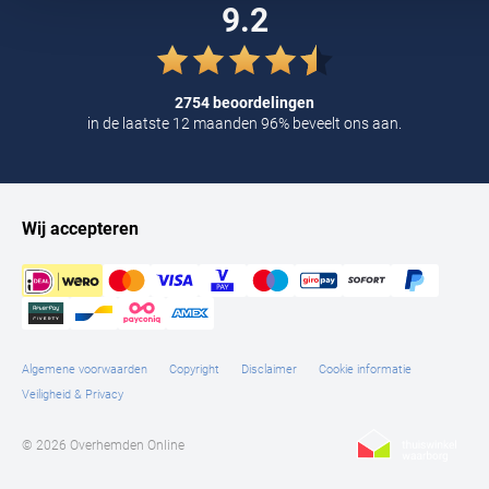
9.2
Tommy Hilfiger
Tramarossa
UBR
2754 beoordelingen
in de laatste 12 maanden 96% beveelt ons aan.
Vanguard
William Lockie
Alle Merken
Wij accepteren
Algemene voorwaarden
Copyright
Disclaimer
Cookie informatie
Veiligheid & Privacy
© 2026 Overhemden Online