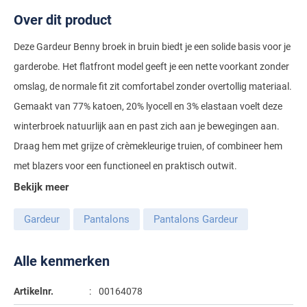
Gant
Giordano
Over dit product
Lacoste
Camel Active
Lyle & Scott
Casa Moda
New Zealand
Giorgio
Maerz
Deze Gardeur Benny broek in bruin biedt je een solide basis voor je
Casa Moda
Polo Ralph Lauren
Mac
Cast Iron
COM4
People of Shibuya
John Miller
garderobe. Het flatfront model geeft je een nette voorkant zonder
New Zealand
Cast Iron
Profuomo
Meyer
Cavallaro
Diesel
omslag, de normale fit zit comfortabel zonder overtollig materiaal.
Pierre Cardin
Lacoste
Olymp
Cavallaro
State of Art
New Zealand
Gemaakt van 77% katoen, 20% lyocell en 3% elastaan voelt deze
Fred Perry
Eurex
Polo Ralph Lauren
Polo Ralph Lauren
Desoto
winterbroek natuurlijk aan en past zich aan je bewegingen aan.
Superdry
Olymp
Gant
Gardeur
Portofino
Draag hem met grijze of crèmekleurige truien, of combineer hem
Tommy Hilfiger
Pierre Cardin
Ledub
Lacoste
Mac
met blazers voor een functioneel en praktisch outwit.
Reset
Vanguard
Polo Ralph Lauren
Lyle & Scott
Lyle & Scott
M.E.N.S.
Bekijk meer
Portofino
Eden Valley
Profuomo
Mac
New Zealand
Meyer
Profuomo
Eterna
Gardeur
Pantalons
Pantalons Gardeur
State of Art
Maerz
Olymp
New Zealand
State of Art
Eton
Alle kenmerken
Superdry
Magee
Superdry
Gant
R2
Tenson
Magnanni
Thomas Maine
Artikelnr.
00164078
Giordano
Replay
Pierre Cardin
Pierre Cardin