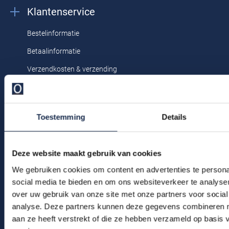
Profuomo
Klantenservice
Replay
R2
Bestelinformatie
Reset
Seidensticker
Betaalinformatie
Roy Robson
State of Art
Verzendkosten & verzending
Schiesser
Tommy Hilfiger
Ruilen & retourneren
Seidensticker
Klachtenafhandeling
Vanguard
Toestemming
Details
Veelgestelde vragen
Slater
Kledingonderhoud
Deze website maakt gebruik van cookies
Klantenservice
State of Art
We gebruiken cookies om content en advertenties te persona
Actievoorwaarden
Superdry
social media te bieden en om ons websiteverkeer te analyse
over uw gebruik van onze site met onze partners voor social
Tenson
Winkel
analyse. Deze partners kunnen deze gegevens combineren me
Thomas Maine
aan ze heeft verstrekt of die ze hebben verzameld op basis
Winkel & Openingstijden