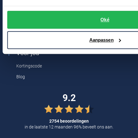
Tommy Hilfiger
Bert Schrier Herenmode
Tramarossa
Oké
Breestraat 152 - 154
UBR
2311 CX Leiden
Aanpassen
Vanguard
William Lockie
Voor jou
Alle Merken
Kortingscode
Blog
9.2
2754 beoordelingen
in de laatste 12 maanden 96% beveelt ons aan.