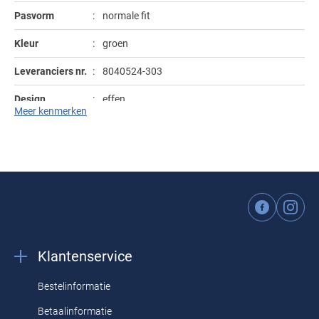
Tommy Hilfiger
Meyer
Tommy Hilfiger
John Miller
State of Art
Pasvorm
normale fit
Polo Ralph Lauren
Polo Ralph Lauren
UBR
Michaelis
Vanguard
Ledub
Superdry
Kleur
groen
Portofino
Replay
Vanguard
New Zealand
William Lockie
New Zealand
Tenson
Leveranciers nr.
8040524-303
Profuomo
Roy Robson
Wellington of Bilmore
Olymp
Olymp
Tommy Hilfiger
Design
effen
R2
Superdry
Meer kenmerken
People of Shibuya
Polo Ralph Lauren
Tramarossa
Sluiting
rits
State of Art
Tommy Hilfiger
Portofino
Vanguard
Wasvoorschriften
speciaal wasprogamma 30°C, niet in de
Superdry
Tramarossa
droger, strijken op middelhoge temperatuur,
chemish reinigen
Pierre Cardin
Tommy Hilfiger
Vanguard
Deals
Polo Ralph Lauren
Vanguard
Portofino
Overhemden tot €40
Klantenservice
Profuomo
Overhemden tot €60
R2
Bestelinformatie
Betaalinformatie
Rehab