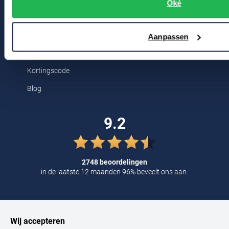
Breestraat 152 - 154
Oké
Tommy Hilfiger
2311 CX Leiden
Tramarossa
Aanpassen
UBR
Voor jou
Vanguard
Kortingscode
William Lockie
Blog
Alle Merken
9.2
2748 beoordelingen
in de laatste 12 maanden 96% beveelt ons aan.
Wij accepteren