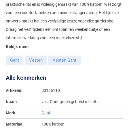
praktische rits en is volledig gemaakt van 100% katoen, wat zorgt
Gant
Giordano
Lacoste
Camel Active
Lyle & Scott
Casa Moda
voor een comfortabele en ademende draagervaring. Het tijdloze
New Zealand
Giorgio
Maerz
Casa Moda
ontwerp maakt het een veelzijdige keuze voor elke garderobe.
Polo Ralph Lauren
Mac
Cast Iron
COM4
People of Shibuya
John Miller
Draag het vest tijdens een ontspannen weekenduitje of een
New Zealand
Cast Iron
Profuomo
Meyer
Cavallaro
Diesel
informele werkdag voor een moeiteloze stijl.
Pierre Cardin
Lacoste
Olymp
Cavallaro
State of Art
New Zealand
Fred Perry
Eurex
Bekijk meer
Polo Ralph Lauren
Polo Ralph Lauren
Desoto
Superdry
Olymp
Gant
Gardeur
Gant
Vesten
Vesten Gant
Portofino
Tommy Hilfiger
Pierre Cardin
Ledub
Lacoste
Mac
Reset
Vanguard
Polo Ralph Lauren
Lyle & Scott
Alle kenmerken
Lyle & Scott
M.E.N.S.
Portofino
Eden Valley
Profuomo
Mac
New Zealand
Meyer
Profuomo
Eterna
Artikelnr.
00166110
State of Art
Maerz
Olymp
New Zealand
State of Art
Eton
Naam
vest Gant groen gebreid met rits
Superdry
Magee
Superdry
Gant
Merk
Gant
R2
Tenson
Magnanni
Thomas Maine
Giordano
Materiaal
100% katoen
Replay
Pierre Cardin
Pierre Cardin