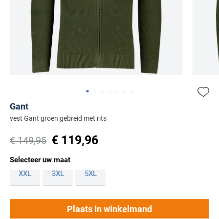
Beige colberts
Basics
BOSS
Sjaals & Mutsen
Populaire materialen
Polo lange mouw extra lang
Zwarte vesten
Linnen broeken
Beige jassen
Populaire kleuren
Blauwe colberts
Schoenen
Brax
Gelegenheid
Wollen truien
Caps
Katoenen broeken
Zwarte schoenen
Grijze colberts
Butcher of Blue
Populaire materialen
Populaire materialen
Populaire categorieën
Zakelijke overhemden
Katoenen truien
Handschoenen
Merken
Corduroy broeken
Witte schoenen
Linnen polo
Wollen vesten
Groene colberts
Gewatteerde jassen
Casual overhemden
Lamswollen truien
A Fish Named Fred
Beige schoenen
Merken
Katoenen polo
Warme vesten
Witte colberts
Parka jassen
Populaire designs
Item
Populaire kleuren
Airforce
Camel Active
Zet bij favori
Populaire categorieën
Alan red
item
item
item
item
item
item
item
Stretch polo
Gevoerde vesten
Zwarte colberts
Gestreepte broeken
Softshell jassen
1
Beige truien
Item
Merken
Gant
Barbour
Casa Moda
Blauwe overhemden
0
1
2
3
4
5
6
of
BOSS
Outdoor vesten
Geruite broeken
Regenjassen
1
vest Gant groen gebreid met rits
Blauwe truien
Blackstone
Blackstone
Cast Iron
7
Merken
Groene overhemden
Populaire kleuren
of
Deal
Gebreide vesten
Bomberjack
€ 119,96
€ 149,95
Groene truien
BOSS
A Fish Named Fred
Blue Industry
Cavallaro
Witte overhemden
Blauwe polo
7
Populaire kleuren
Falke
Mantel jassen
Witte truien
Bugatti
Selecteer uw maat
Blue Industry
BOSS
Colmar
Merken
Roze overhemden
Beige polo
Beige broeken
Wollen jassen
XXL
3XL
5XL
Zwarte truien
Floris van Bommel
Aeronautica Militare
Born With Appetite
Brax
COM4
Flanellen overhemden
Groene polo
Blauwe broeken
Giorgio
Lindenmann
Baileys
BOSS
Butcher of Blue
Desoto
Merken
Linnen overhemden
Witte polo
Grijze broeken
Merken
Plaats in winkelmand
Mc Alson
Barbour
Aeronautica Militare
Cast Iron
Diesel