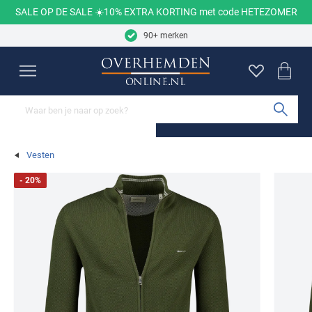
Skip to content
SALE OP DE SALE ☀️10% EXTRA KORTING met code HETEZOMER
9.2
2748 reviews
90+ merken
Overhemden
Poloshirts
Truien
Vesten
Colberts
Broeken
Jassen
Schoenen
Basics
Sale
Merken
Close
Close
Close
Close
Close
Close
Close
Close
Close
Close
Close
Mouwlengtes
Categorieën
Soorten truien
Categorieën
Categorieën
Categorieën
Categorieën
Categorieën
Categorieën
Categorieën
Merken
Korte mouw overhemden
Poloshirts
Truien
Vesten
Colberts
Jeans
Tussenjas
Nette schoenen
Ondergoed
Alle sale
A Fish Named Fred
Sub
Lange mouw overhemden
T-shirts
Truien ronde hals
Overshirts
Gilets
Pantalons
Winterjas
Sneakers
T-shirts
Overhemden
Aeronautica Militare
Vesten
Overhemden mouwlengte 7
Ondershirts
Truien v-hals
Cargo broeken
Zomerjas
Loafers
Sokken
Poloshirts
Airforce
Populaire kleuren
Populaire materialen
- 20%
Alle overhemden
Buy 2 save €20
Sweaters
Chino broeken
Bodywarmers
Boots
Pyjama's
Truien
Alan Red
Beige vesten
Linnen colberts
Coltruien
Korte broeken
Alle jassen
Alle schoenen
Badjassen
Vesten
Alberto
Blauwe vesten
Wollen colberts
Pasvormen
Mouwlengtes
Hoodies
Zwembroeken
Broeken
Barbour
Populaire materialen
Accessoires
Slim Fit overhemden
Polo korte mouw
Grijze vesten
Tweed colberts
Populaire kleuren
Half zip truien
Alle broeken
Colberts
Blackstone
Leren schoenen
Stropdassen
Normale Fit overhemden
Polo lange mouw
Groene vesten
Zwarte jassen
Slipovers
Jassen
Blue Industry
Populaire kleuren
Suede schoenen
Riemen
Wijde fit overhemden
Polo korte mouw extra lang
Witte vesten
Blauwe jassen
Populaire materialen