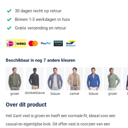
Stretch overhemden
Zwarte polo
Groene broeken
Alan Paine
Polo Ralph Lauren
Blue Industry
Airforce
Digel
30 dagen recht op retour
Denim overhemden
Witte broeken
Baileys
Magnanni
Carl Gross
Merken
Profuomo
Binnen 1-3 werkdagen in huis
BOSS
Barbour
Elvine
Geruite overhemden
Zwarte broeken
Barbour
Polo Ralph Lauren
Cavallaro
Cavallaro
A Fish Named Fred
Gratis verzending en retour
Bugatti
BOSS
Eterna
Gestreepte overhemden
Blue Industry
Rehab
Corneliani
Elvine
Aeronautica Militare
Butcher of Blue
Brax
Zomer overhemden
BOSS
Tommy Hilfiger
Schiesser
Digel
Eton
Baileys
Aeronautica Militare
Bugatti
Strijkvrije overhemden
Brax
Slater
Magee
Floris van Bommel
Eton
Blue Industry
Alberto
Beschikbaar in nog 7 andere kleuren
Camel Active
Butcher of Blue
Superdry
Camel Active
Fred Perry
Eurex
BOSS
Blue Industry
Merken
Casa Moda
Casa Moda
Tommy Hilfiger
Casa Moda
Gant
Falke
Brax
BOSS
A Fish Named Fred
Portofino
Cast Iron
Cast Iron
Gardeur
Floris van Bommel
Bugatti
Brax
donkerblauw
Barbour
groen
blauw
camel
blauw
groen
Roy Robson
Cavallaro
Lacoste
Fred Perry
Butcher of Blue
Camel Active
Over dit product
Cast Iron
Blue Industry
Wellington of Bilmore
Gant
Colmar
Gant
Camel Active
Cast Iron
Cavallaro
BOSS
Het Gant vest is groen en heeft een normale fit, ideaal voor een
New Zealand
Elvine
Gardeur
casual en eigentijdse look. Dit effen vest is voorzien van een
Cavallaro
Gant
Butcher of Blue
Ledub