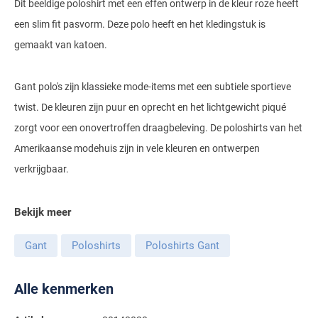
Dit beeldige poloshirt met een effen ontwerp in de kleur roze heeft
Gant
Giordano
Lacoste
Camel Active
een slim fit pasvorm. Deze polo heeft en het kledingstuk is
Lyle & Scott
Casa Moda
New Zealand
Giorgio
gemaakt van katoen.
Maerz
Casa Moda
Polo Ralph Lauren
Mac
Cast Iron
COM4
People of Shibuya
John Miller
New Zealand
Cast Iron
Profuomo
Meyer
Cavallaro
Diesel
Gant polo's zijn klassieke mode-items met een subtiele sportieve
Pierre Cardin
Lacoste
Olymp
Cavallaro
State of Art
New Zealand
twist. De kleuren zijn puur en oprecht en het lichtgewicht piqué
Fred Perry
Eurex
Polo Ralph Lauren
zorgt voor een onovertroffen draagbeleving. De poloshirts van het
Polo Ralph Lauren
Desoto
Superdry
Olymp
Gant
Gardeur
Amerikaanse modehuis zijn in vele kleuren en ontwerpen
Portofino
Tommy Hilfiger
Pierre Cardin
Ledub
Lacoste
Mac
verkrijgbaar.
Reset
Vanguard
Polo Ralph Lauren
Lyle & Scott
Lyle & Scott
M.E.N.S.
Portofino
Eden Valley
Bekijk meer
Profuomo
Mac
New Zealand
Meyer
Profuomo
Eterna
State of Art
Maerz
Gant
Poloshirts
Poloshirts Gant
Olymp
New Zealand
State of Art
Eton
Superdry
Magee
Superdry
Gant
R2
Alle kenmerken
Tenson
Magnanni
Thomas Maine
Giordano
Replay
Pierre Cardin
Pierre Cardin