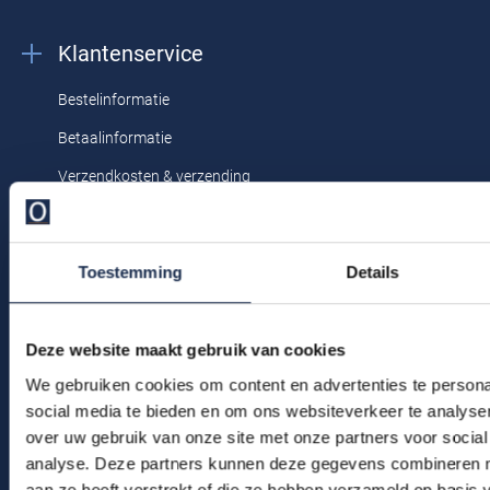
Profuomo
Replay
Klantenservice
R2
Reset
Bestelinformatie
Seidensticker
Roy Robson
Betaalinformatie
State of Art
Schiesser
Verzendkosten & verzending
Tommy Hilfiger
Seidensticker
Ruilen & retourneren
Vanguard
Klachtenafhandeling
Toestemming
Details
Veelgestelde vragen
Slater
Kledingonderhoud
State of Art
Deze website maakt gebruik van cookies
Klantenservice
Superdry
We gebruiken cookies om content en advertenties te persona
Actievoorwaarden
social media te bieden en om ons websiteverkeer te analyse
Tenson
over uw gebruik van onze site met onze partners voor social
analyse. Deze partners kunnen deze gegevens combineren me
Winkel
Thomas Maine
aan ze heeft verstrekt of die ze hebben verzameld op basis