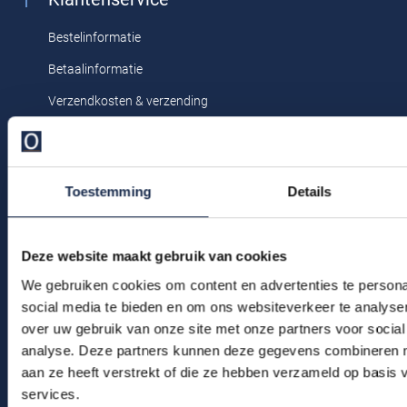
Profuomo
Replay
Bestelinformatie
R2
Reset
Betaalinformatie
Seidensticker
Roy Robson
Verzendkosten & verzending
State of Art
Schiesser
Ruilen & retourneren
Tommy Hilfiger
Klachtenafhandeling
Seidensticker
Vanguard
Toestemming
Details
Veelgestelde vragen
Kledingonderhoud
Slater
Deze website maakt gebruik van cookies
Klantenservice
State of Art
We gebruiken cookies om content en advertenties te persona
Actievoorwaarden
social media te bieden en om ons websiteverkeer te analyse
Superdry
over uw gebruik van onze site met onze partners voor social
Winkel
analyse. Deze partners kunnen deze gegevens combineren me
Tenson
aan ze heeft verstrekt of die ze hebben verzameld op basis
Winkel & Openingstijden
Thomas Maine
services.