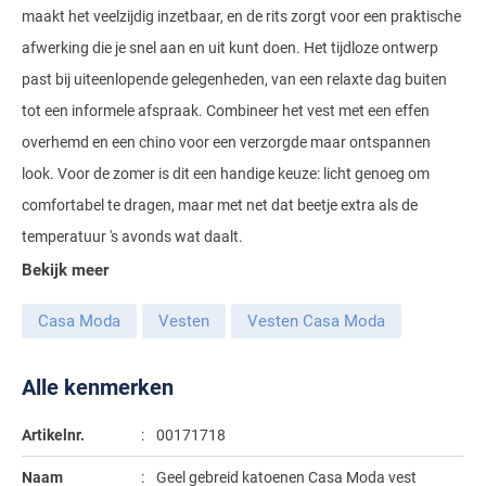
maakt het veelzijdig inzetbaar, en de rits zorgt voor een praktische
Gant
Giordano
Lacoste
Camel Active
Lyle & Scott
Casa Moda
afwerking die je snel aan en uit kunt doen. Het tijdloze ontwerp
New Zealand
Giorgio
Maerz
Casa Moda
past bij uiteenlopende gelegenheden, van een relaxte dag buiten
Polo Ralph Lauren
Mac
Cast Iron
COM4
People of Shibuya
John Miller
tot een informele afspraak. Combineer het vest met een effen
New Zealand
Cast Iron
Profuomo
Meyer
Cavallaro
Diesel
overhemd en een chino voor een verzorgde maar ontspannen
Pierre Cardin
Lacoste
Olymp
Cavallaro
State of Art
New Zealand
Fred Perry
Eurex
look. Voor de zomer is dit een handige keuze: licht genoeg om
Polo Ralph Lauren
Polo Ralph Lauren
Desoto
Superdry
Olymp
comfortabel te dragen, maar met net dat beetje extra als de
Gant
Gardeur
Portofino
temperatuur 's avonds wat daalt.
Tommy Hilfiger
Pierre Cardin
Ledub
Lacoste
Mac
Reset
Bekijk meer
Vanguard
Polo Ralph Lauren
Lyle & Scott
Lyle & Scott
M.E.N.S.
Portofino
Eden Valley
Casa Moda
Vesten
Vesten Casa Moda
Profuomo
Mac
New Zealand
Meyer
Profuomo
Eterna
State of Art
Maerz
Olymp
New Zealand
State of Art
Eton
Alle kenmerken
Superdry
Magee
Superdry
Gant
R2
Artikelnr.
00171718
Tenson
Magnanni
Thomas Maine
Giordano
Replay
Pierre Cardin
Pierre Cardin
Naam
Geel gebreid katoenen Casa Moda vest