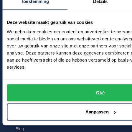
Toestemming
Details
Klantenservice
Profuomo
Replay
Actievoorwaarden
R2
Reset
Deze website maakt gebruik van cookies
Seidensticker
Winkel
Roy Robson
We gebruiken cookies om content en advertenties te persona
State of Art
social media te bieden en om ons websiteverkeer te analyse
Schiesser
Winkel & Openingstijden
over uw gebruik van onze site met onze partners voor social
Tommy Hilfiger
analyse. Deze partners kunnen deze gegevens combineren me
Seidensticker
Contact
aan ze heeft verstrekt of die ze hebben verzameld op basis
Vanguard
services.
Bert Schrier Herenmode
Breestraat 152 - 154
Slater
2311 CX Leiden
State of Art
Oké
Superdry
Voor jou
Aanpassen
Tenson
Kortingscode
Thomas Maine
Blog