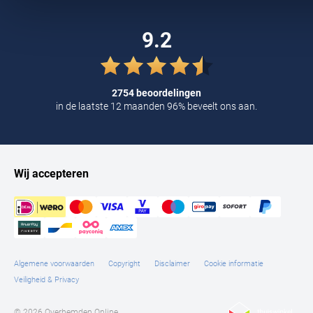
Tommy Hilfiger
9.2
Tramarossa
UBR
Vanguard
2754 beoordelingen
in de laatste 12 maanden 96% beveelt ons aan.
William Lockie
Alle Merken
Wij accepteren
Algemene voorwaarden
Copyright
Disclaimer
Cookie informatie
Veiligheid & Privacy
© 2026 Overhemden Online