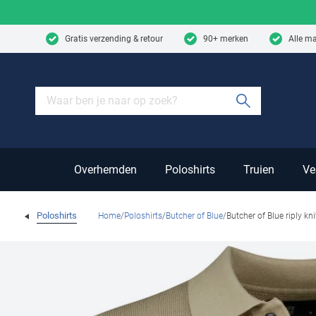
Skip to content
Gratis verzending & retour
90+ merken
Alle m
Submit sear
Overhemden
Poloshirts
Truien
Ve
Poloshirts
Home
Poloshirts
Butcher of Blue
Butcher of Blue riply kn