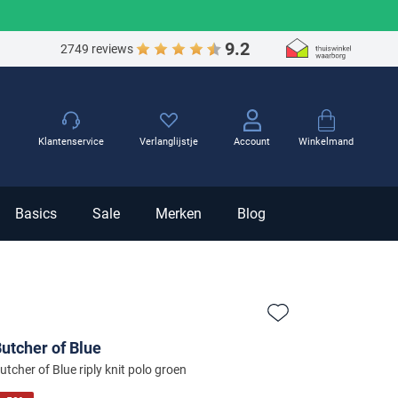
9.2
2749 reviews
Winkelmand
Klantenservice
Verlanglijstje
Account
Basics
Sale
Merken
Blog
Zet bij favorieten
utcher of Blue
utcher of Blue riply knit polo groen