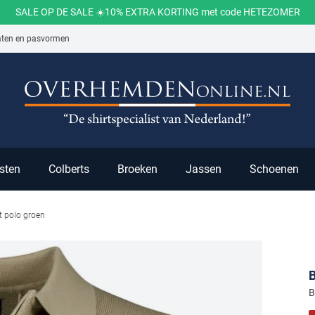
SALE OP DE SALE ☀️10% EXTRA KORTING met code HETEZOMER
aten en pasvormen
ch
sten
Colberts
Broeken
Jassen
Schoenen
it polo groen
B
B