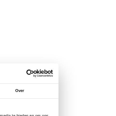
Over
 media te bieden en om ons