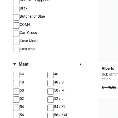
Born With Appetite
Brax
Butcher of Blue
COM4
Carl Gross
Casa Moda
Cast Iron
Cavallaro
Maat
Diesel
Alberto
Eurex
44
46
Rob slim f
chino
Gardeur
48
48 / S
€ 119,95
Hugo Boss
50
50 / M
Jack & Jones
52
52 / L
M.E.N.S.
54
54 / XL
Mac
56
56 / XXL