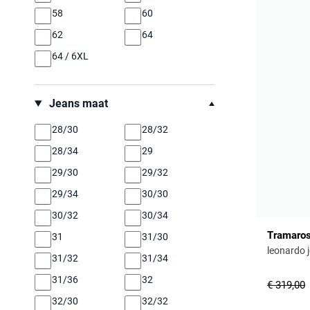
Meyer
58
60
New Zealand
62
64
North84
64 / 6XL
Pierre Cardin
Polo Ralph Lauren
Jeans maat
Portofino
28/30
28/32
Replay
28/34
29
Roy Robson
29/30
29/32
State of Art
29/34
30/30
Tommy Hilfiger
30/32
30/34
Tramarossa
Tramaro
31
31/30
Vanguard
leonardo j
31/32
31/34
Zuitable
31/36
32
€ 319,00
32/30
32/32