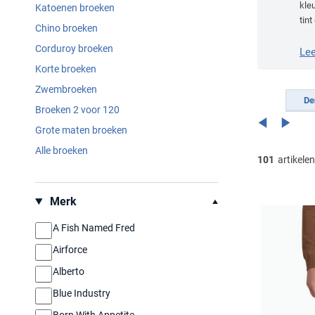
kleu
Katoenen broeken
tint
Chino broeken
jui
Corduroy broeken
Le
Korte broeken
Zwembroeken
De
Broeken 2 voor 120
Grote maten broeken
Alle broeken
101
artikelen
Filteren op
Merk
A Fish Named Fred
Airforce
Alberto
Blue Industry