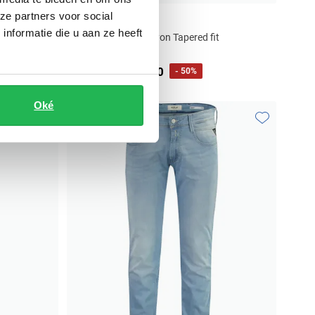
ze partners voor social
Pierre Cardin
nformatie die u aan ze heeft
jeans lichtblauw Lyon Tapered fit
€ 55,00
€ 109,99
- 50%
Oké
Toevoegen aan favorieten
Toevoegen aa