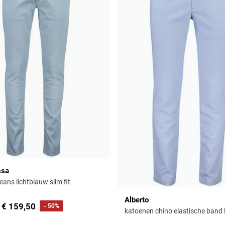
ssa
eans lichtblauw slim fit
Alberto
€ 159,50
- 50%
katoenen chino elastische band 