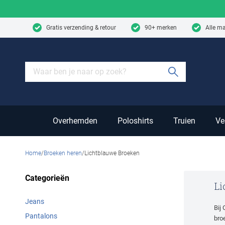
Skip to content
Gratis verzending & retour
90+ merken
Alle m
Submit sear
Overhemden
Poloshirts
Truien
Ve
Home
Broeken heren
Lichtblauwe Broeken
Categorieën
Li
Jeans
Bij
Pantalons
bro