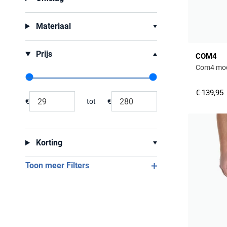
Materiaal
Prijs
COM4
Com4 mode
Range slider min value
Range slider max value
€ 139,95
€
tot
€
Minimum value input
Maximum value input
Korting
Toon meer Filters