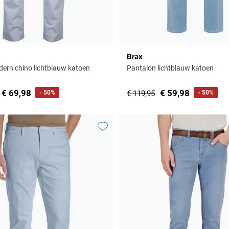
Brax
rn chino lichtblauw katoen
Pantalon lichtblauw katoen
€ 69,98
€ 59,98
- 50%
€ 119,95
- 50%
Toevoegen aan favorieten