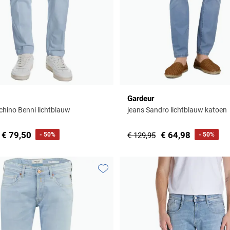
Gardeur
chino Benni lichtblauw
jeans Sandro lichtblauw katoen
€ 79,50
€ 64,98
- 50%
€ 129,95
- 50%
Toevoegen aan favorieten