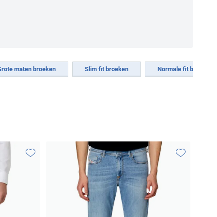
Grote maten broeken
Slim fit broeken
Normale fit broeken
Toevoegen aan favorieten
Toevoegen aa