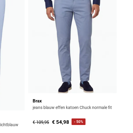
Brax
jeans blauw effen katoen Chuck normale fit
€ 54,98
€ 109,95
- 50%
lichtblauw