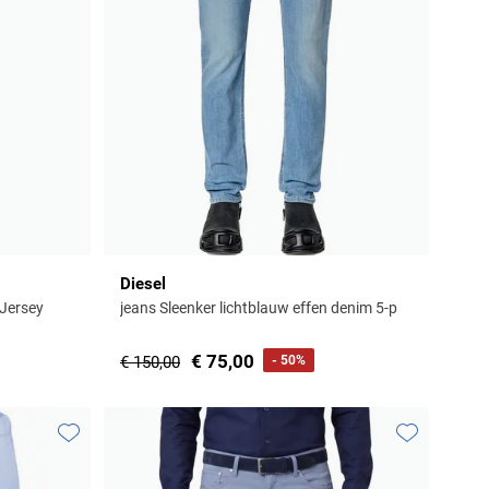
Diesel
 Jersey
jeans Sleenker lichtblauw effen denim 5-p
€ 75,00
€ 150,00
- 50%
Toevoegen aan favorieten
Toevoegen aa