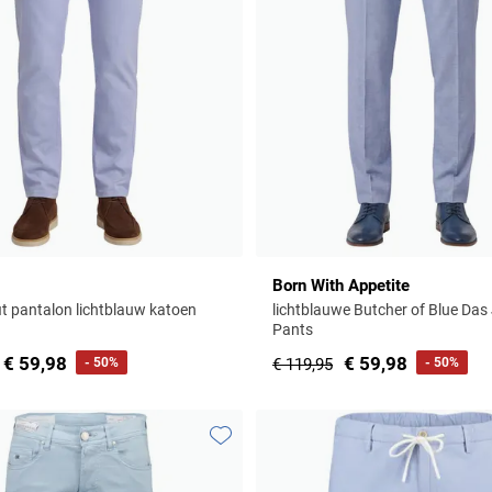
Born With Appetite
it pantalon lichtblauw katoen
lichtblauwe Butcher of Blue Das
Pants
€ 59,98
€ 59,98
- 50%
€ 119,95
- 50%
Toevoegen aan favorieten