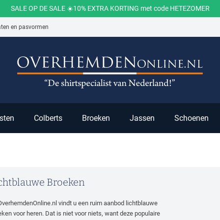
SALE OP DE SALE ☀️10% EXTRA KORTING met code HETEZOMER
aten en pasvormen
ch
sten
Colberts
Broeken
Jassen
Schoenen
chtblauwe Broeken
 OverhemdenOnline.nl vindt u een ruim aanbod lichtblauwe
eken voor heren. Dat is niet voor niets, want deze populaire