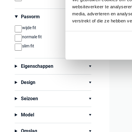
38/32
38/34
websiteverkeer te analyseren
Gardeur
38/36
40/30
media, adverteren en analys
broek 5-p 
Pasvorm
40/32
40/34
verstrekt of die ze hebben v
wijde fit
40/36
40/38
€ 149,95
normale fit
40/40
42
slim fit
42/30
42/32
42/34
42/36
44
44/30
Eigenschappen
44/32
44/34
Design
46
46/30
46/32
46/34
Seizoen
48
Model
Omslag