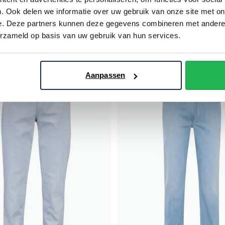
. Ook delen we informatie over uw gebruik van onze site met on
Pierre Cardin
e. Deze partners kunnen deze gegevens combineren met andere i
lichtblauw modern fit
denim broek blauw
erzameld op basis van uw gebruik van hun services.
€ 74,98
€ 45,00
- 50%
€ 89,99
- 50%
Aanpassen
Toevoegen aan favorieten