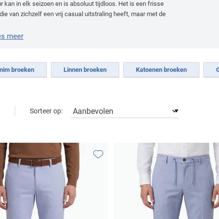
r kan in elk seizoen en is absoluut tijdloos. Het is een frisse
 die van zichzelf een vrij casual uitstraling heeft, maar met de
ste styling ook chic en zelfs formeel gedragen kan worden.
es meer
nim broeken
Linnen broeken
Katoenen broeken
Sorteer op:
Toevoegen aan favorieten