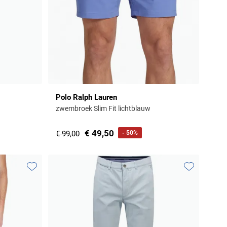
Polo Ralph Lauren
zwembroek Slim Fit lichtblauw
€ 49,50
€ 99,00
- 50%
Toevoegen aan favorieten
Toevoegen aa