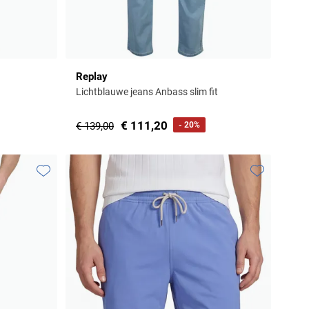
Replay
Lichtblauwe jeans Anbass slim fit
€ 111,20
€ 139,00
- 20%
Toevoegen aan favorieten
Toevoegen aa