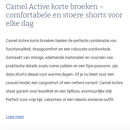
Camel Active korte broeken –
Tommy Hilfiger
comfortabele en stoere shorts voor
Tramarossa
elke dag
UBR
Vanguard
Camel Active korte broeken bieden de perfecte combinatie van
William Lockie
functionaliteit, draagcomfort en een robuuste outdoorlook.
Gemaakt van stevige, ademende materialen en voorzien van
Alle Merken
praktische details zoals ruime zakken en een fijne pasvorm, zijn
deze shorts ideaal voor warme dagen. Of je nu kiest voor een
casual model, een cargoshort of een nettere variant: Camel Active
staat garant voor kwaliteit en een tijdloze, avontuurlijke stijl.
Perfect voor vrije tijd, vakanties of een relaxte zomerse outfit.
Lees meer