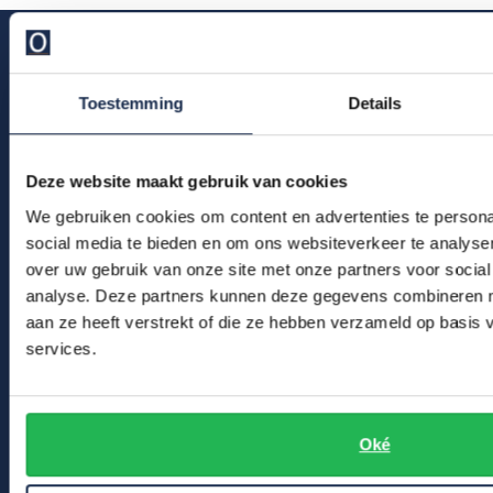
Toestemming
Details
Klantenservice
Deze website maakt gebruik van cookies
Bestelinformatie
We gebruiken cookies om content en advertenties te persona
Betaalinformatie
social media te bieden en om ons websiteverkeer te analyse
Verzendkosten & verzending
over uw gebruik van onze site met onze partners voor social
analyse. Deze partners kunnen deze gegevens combineren me
Ruilen & retourneren
aan ze heeft verstrekt of die ze hebben verzameld op basis
Klachtenafhandeling
services.
Veelgestelde vragen
Kledingonderhoud
Oké
Klantenservice