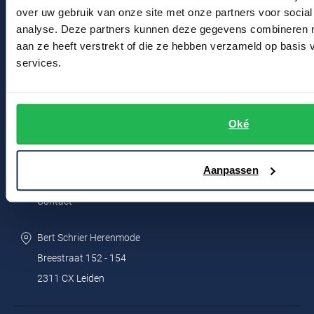
Klachtenafhandeling
over uw gebruik van onze site met onze partners voor social
analyse. Deze partners kunnen deze gegevens combineren me
Veelgestelde vragen
aan ze heeft verstrekt of die ze hebben verzameld op basis
Kledingonderhoud
services.
Klantenservice
Actievoorwaarden
Oké
Winkel
Aanpassen
Winkel & Openingstijden
Contact
Bert Schrier Herenmode
Breestraat 152 - 154
2311 CX Leiden