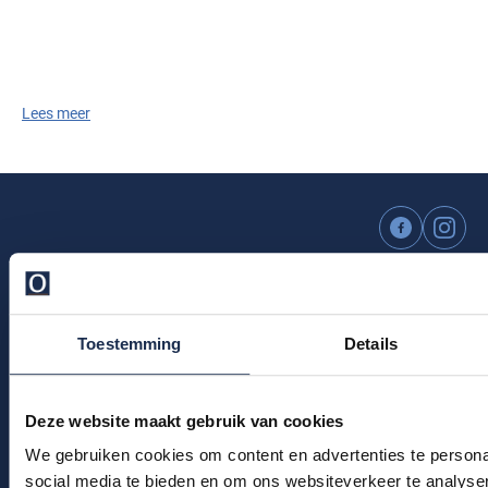
Tommy Hilfiger
Tramarossa
UBR
Lees meer
Vanguard
William Lockie
Alle Merken
Klantenservice
Toestemming
Details
Bestelinformatie
Betaalinformatie
Deze website maakt gebruik van cookies
Verzendkosten & verzending
We gebruiken cookies om content en advertenties te persona
Ruilen & retourneren
social media te bieden en om ons websiteverkeer te analyse