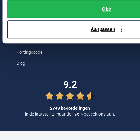
Bert Schrier Herenmode
Tommy Hilfiger
Oké
Breestraat 152 - 154
Tramarossa
2311 CX Leiden
UBR
Aanpassen
Voor jou
Vanguard
Kortingscode
William Lockie
Blog
Alle Merken
9.2
2749 beoordelingen
in de laatste 12 maanden 96% beveelt ons aan.