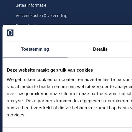
Profuomo
Betaalinformatie
Replay
Verzendkosten & verzending
R2
Reset
Ruilen & retourneren
Seidensticker
Roy Robson
Klachtenafhandeling
State of Art
Schiesser
Veelgestelde vragen
Toestemming
Details
Tommy Hilfiger
Seidensticker
Kledingonderhoud
Vanguard
Klantenservice
Deze website maakt gebruik van cookies
Actievoorwaarden
We gebruiken cookies om content en advertenties te persona
Slater
social media te bieden en om ons websiteverkeer te analyse
State of Art
over uw gebruik van onze site met onze partners voor social
Winkel
analyse. Deze partners kunnen deze gegevens combineren me
Superdry
Winkel & Openingstijden
aan ze heeft verstrekt of die ze hebben verzameld op basis
Tenson
services.
Contact
Thomas Maine