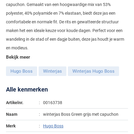
capuchon. Gemaakt van een hoogwaardige mix van 53%
Gant
Giordano
Lacoste
Camel Active
Lyle & Scott
Casa Moda
polyester, 40% polyamide en 7% elastaan, biedt deze jas een
New Zealand
Giorgio
Maerz
Casa Moda
comfortabele en normale fit. De rits en gewatteerde structuur
Polo Ralph Lauren
Mac
Cast Iron
COM4
People of Shibuya
John Miller
maken het een ideale keuze voor koude dagen. Perfect voor een
New Zealand
Cast Iron
Profuomo
Meyer
Cavallaro
Diesel
wandeling in de stad of een dagje buiten, deze jas houdt je warm
Pierre Cardin
Lacoste
Olymp
Cavallaro
State of Art
New Zealand
Fred Perry
Eurex
en modieus.
Polo Ralph Lauren
Polo Ralph Lauren
Desoto
Superdry
Olymp
Bekijk meer
Gant
Gardeur
Portofino
Tommy Hilfiger
Pierre Cardin
Ledub
Lacoste
Mac
Hugo Boss
Winterjas
Winterjas Hugo Boss
Reset
Vanguard
Polo Ralph Lauren
Lyle & Scott
Lyle & Scott
M.E.N.S.
Portofino
Eden Valley
Alle kenmerken
Profuomo
Mac
New Zealand
Meyer
Profuomo
Eterna
State of Art
Maerz
Artikelnr.
00163738
Olymp
New Zealand
State of Art
Eton
Superdry
Magee
Naam
winterjas Boss Green grijs met capuchon
Superdry
Gant
R2
Tenson
Magnanni
Merk
Hugo Boss
Thomas Maine
Giordano
Replay
Pierre Cardin
Pierre Cardin