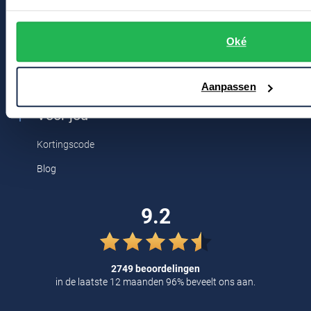
Tommy Hilfiger
Bert Schrier Herenmode
Tramarossa
Oké
Breestraat 152 - 154
UBR
2311 CX Leiden
Aanpassen
Vanguard
Voor jou
William Lockie
Alle Merken
Kortingscode
Blog
9.2
2749 beoordelingen
in de laatste 12 maanden 96% beveelt ons aan.