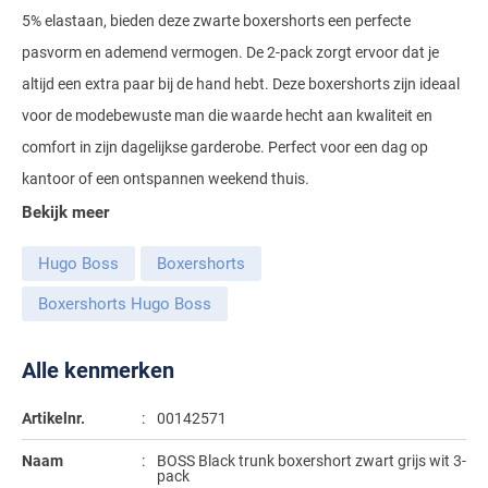
5% elastaan, bieden deze zwarte boxershorts een perfecte
Gant
Giordano
Lacoste
Camel Active
Lyle & Scott
Casa Moda
pasvorm en ademend vermogen. De 2-pack zorgt ervoor dat je
New Zealand
Giorgio
Maerz
Casa Moda
Polo Ralph Lauren
Mac
altijd een extra paar bij de hand hebt. Deze boxershorts zijn ideaal
Cast Iron
COM4
People of Shibuya
John Miller
New Zealand
voor de modebewuste man die waarde hecht aan kwaliteit en
Cast Iron
Profuomo
Meyer
Cavallaro
Diesel
Pierre Cardin
Lacoste
comfort in zijn dagelijkse garderobe. Perfect voor een dag op
Olymp
Cavallaro
State of Art
New Zealand
Fred Perry
Eurex
kantoor of een ontspannen weekend thuis.
Polo Ralph Lauren
Polo Ralph Lauren
Desoto
Superdry
Olymp
Gant
Gardeur
Bekijk meer
Portofino
Tommy Hilfiger
Pierre Cardin
Ledub
Lacoste
Mac
Hugo Boss
Boxershorts
Reset
Vanguard
Polo Ralph Lauren
Lyle & Scott
Lyle & Scott
M.E.N.S.
Portofino
Eden Valley
Boxershorts Hugo Boss
Profuomo
Mac
New Zealand
Meyer
Profuomo
Eterna
Alle kenmerken
State of Art
Maerz
Olymp
New Zealand
State of Art
Eton
Superdry
Magee
Artikelnr.
00142571
Superdry
Gant
R2
Tenson
Magnanni
Naam
BOSS Black trunk boxershort zwart grijs wit 3-
Thomas Maine
Giordano
Replay
pack
Pierre Cardin
Pierre Cardin