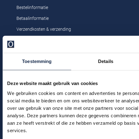
Profuomo
Bestelinformatie
Replay
R2
Betaalinformatie
Reset
Seidensticker
Verzendkosten & verzending
Roy Robson
Ruilen & retourneren
State of Art
Schiesser
Klachtenafhandeling
Tommy Hilfiger
Seidensticker
Toestemming
Details
Veelgestelde vragen
Vanguard
Kledingonderhoud
Deze website maakt gebruik van cookies
Klantenservice
Slater
We gebruiken cookies om content en advertenties te persona
Actievoorwaarden
State of Art
social media te bieden en om ons websiteverkeer te analyse
over uw gebruik van onze site met onze partners voor social
Superdry
Winkel
analyse. Deze partners kunnen deze gegevens combineren me
Tenson
aan ze heeft verstrekt of die ze hebben verzameld op basis
Winkel & Openingstijden
services.
Thomas Maine
Contact