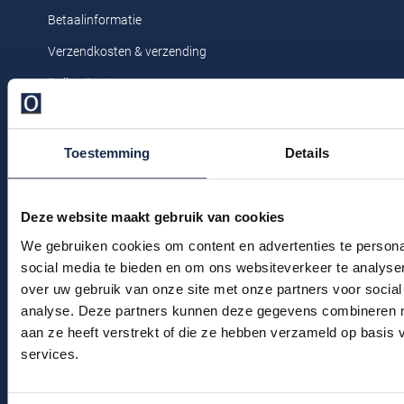
Profuomo
Betaalinformatie
Replay
R2
Verzendkosten & verzending
Reset
Seidensticker
Ruilen & retourneren
Roy Robson
Klachtenafhandeling
State of Art
Schiesser
Veelgestelde vragen
Tommy Hilfiger
Toestemming
Details
Seidensticker
Kledingonderhoud
Vanguard
Klantenservice
Deze website maakt gebruik van cookies
Actievoorwaarden
We gebruiken cookies om content en advertenties te persona
Slater
social media te bieden en om ons websiteverkeer te analyse
State of Art
over uw gebruik van onze site met onze partners voor social
Winkel
analyse. Deze partners kunnen deze gegevens combineren me
Superdry
Winkel & Openingstijden
aan ze heeft verstrekt of die ze hebben verzameld op basis
Tenson
services.
Contact
Thomas Maine