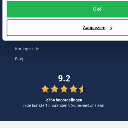
Bert Schrier Herenmode
Tommy Hilfiger
Oké
Breestraat 152 - 154
Tramarossa
2311 CX Leiden
UBR
Aanpassen
Voor jou
Vanguard
William Lockie
Kortingscode
Alle Merken
Blog
9.2
2754 beoordelingen
in de laatste 12 maanden 96% beveelt ons aan.