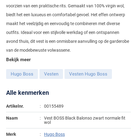
voorzien van een praktische rits. Gemaakt van 100% virgin wol,
Gant
Giordano
Lacoste
Camel Active
Lyle & Scott
Casa Moda
biedt het een luxueus en comfortabel gevoel. Het effen ontwerp
New Zealand
Giorgio
Maerz
Casa Moda
Polo Ralph Lauren
Mac
maakt het veelzijdig en eenvoudig te combineren met diverse
Cast Iron
COM4
People of Shibuya
John Miller
New Zealand
outfits. Ideaal voor een stijlvolle werkdag of een ontspannen
Cast Iron
Profuomo
Meyer
Cavallaro
Diesel
Pierre Cardin
Lacoste
avond thuis, dit vest is een onmisbare aanvulling op de garderobe
Olymp
Cavallaro
State of Art
New Zealand
Fred Perry
Eurex
van de modebewuste volwassene.
Polo Ralph Lauren
Polo Ralph Lauren
Desoto
Superdry
Olymp
Gant
Gardeur
Bekijk meer
Portofino
Tommy Hilfiger
Pierre Cardin
Ledub
Lacoste
Mac
Hugo Boss
Vesten
Vesten Hugo Boss
Reset
Vanguard
Polo Ralph Lauren
Lyle & Scott
Lyle & Scott
M.E.N.S.
Portofino
Eden Valley
Alle kenmerken
Profuomo
Mac
New Zealand
Meyer
Profuomo
Eterna
State of Art
Maerz
Olymp
New Zealand
Artikelnr.
00155489
State of Art
Eton
Superdry
Magee
Naam
Vest BOSS Black Balonso zwart normale fit
Superdry
Gant
R2
wol
Tenson
Magnanni
Thomas Maine
Giordano
Replay
Pierre Cardin
Pierre Cardin
Merk
Hugo Boss