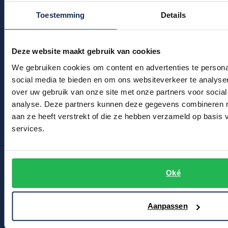
Kledingonderhoud
Profuomo
Toestemming
Details
Replay
Klantenservice
R2
Reset
Actievoorwaarden
Seidensticker
Deze website maakt gebruik van cookies
Roy Robson
State of Art
We gebruiken cookies om content en advertenties te persona
Winkel
Schiesser
social media te bieden en om ons websiteverkeer te analyse
Tommy Hilfiger
over uw gebruik van onze site met onze partners voor social
Seidensticker
Winkel & Openingstijden
analyse. Deze partners kunnen deze gegevens combineren me
Vanguard
Contact
aan ze heeft verstrekt of die ze hebben verzameld op basis
services.
Bert Schrier Herenmode
Slater
Breestraat 152 - 154
State of Art
2311 CX Leiden
Oké
Superdry
Tenson
Voor jou
Aanpassen
Thomas Maine
Kortingscode