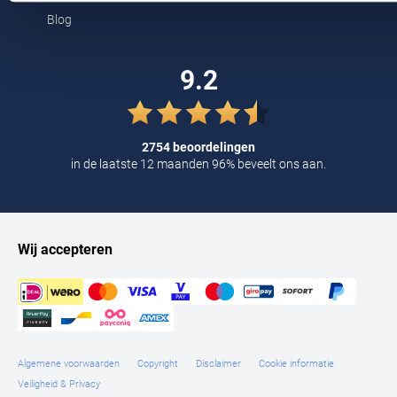
Tommy Hilfiger
Blog
Tramarossa
9.2
UBR
Vanguard
2754 beoordelingen
William Lockie
in de laatste 12 maanden 96% beveelt ons aan.
Alle Merken
Wij accepteren
Algemene voorwaarden
Copyright
Disclaimer
Cookie informatie
Veiligheid & Privacy